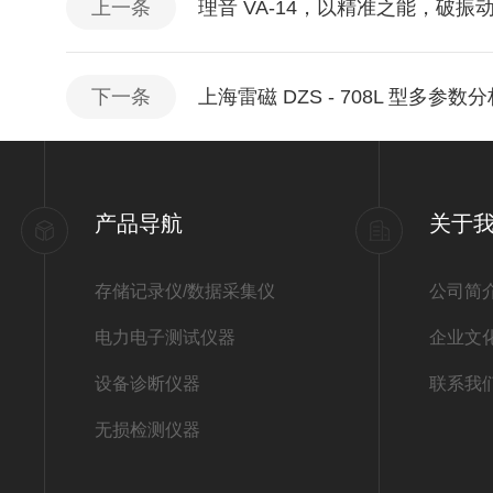
上一条
理音 VA-14，以精准之能，破
下一条
上海雷磁 DZS - 708L 型多
产品导航
关于
存储记录仪/数据采集仪
公司简
电力电子测试仪器
企业文
设备诊断仪器
联系我
无损检测仪器