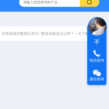
0-M/GL840WV图技GL840存储记录仪/数据采集仪
GL980记
拓普瑞系列数据记录仪 / 数据采集器怎么样？一文了解！
电话咨询
微信咨询