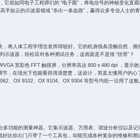
，它就如同电子工程师们的 “电子眼"，将电信号的神秘变化直
凭啥能在高手如云的示波器领域 “杀出一条血路"，赢得众多专业人士的
下足了功夫，将人体工程学理念发挥得较好。它的机身线条流畅自然
 系列示波器，轻松应对各种测试任务，这画面是不是很 “丝滑"？
A 宽彩色 FFT 触摸屏，分辨率高达 800 x 480 dpi
调节，在强光下也能看得清清楚楚，这设计，简直太懂用户的心
2、OX 9102、OX 9104、OX 9304 等型号均统一
堪称是一台多功能的测量神器。它集示波器、万用表、谐波分析仪以
比你出门只带了一个工具包，却能完成各种复杂的维修和测试工作，是