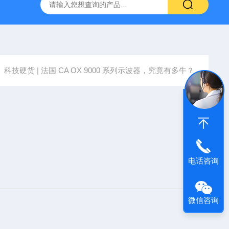
0-M/GL840WV图技GL840存储记录仪/数据采集仪
GL980记
科技硬货 | 法国 CA OX 9000 系列示波器，究竟有多牛？
电话咨询
微信咨询