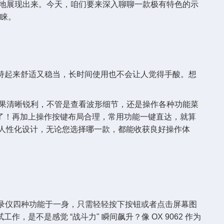
观地展现出来。今天，咱们要来深入聊聊一款极有特色的示
青睐。
，握持起来舒适又稳当，长时间使用也不会让人觉得手酸。想
 ，显示效果清晰锐利，不管是查看波形细节，还是操作各种功能菜
了！再加上操作按键布局合理，常用功能一键直达，就算
沿用了这般人性化设计，无论您选择哪一款，都能收获良好操作体
及记录仪四种功能于一身，只需轻轻按下按钮或者点击屏幕图
不是感觉 “战斗力" 瞬间飙升？像 OX 9062 作为