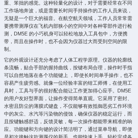
重、笨拙的感觉。这种轻量化的设计，对于需要经常在不同
工作场地奔波，或是需要长时间手持操作的工作人员来说，
无疑是一个巨大的福音。在航空航天领域，工作人员常常需
要携带测厚仪在飞机内部狭小的空间中对各种零部件进行检
测，DM5E 的小巧机身可以轻松地放入工具包中，方便携
带，而且在操作时，也不会因为仪器过大而受到空间的限
制。
它的外观设计还充分考虑了人体工程学原理。仪器的轮廓线
条流畅，贴合手部的握持曲线，按键布局合理，操作时手指
可以自然地落在各个功能键上 ，即使长时间单手操作，也不
容易产生疲劳感。就像一位经验丰富的钳工师傅，在使用工
具时，工具与手的很好配合能让工作更加得心应手。DM5E
的用户友好型界面，让操作变得简单直观。它采用了密封、
水密且防尘的薄膜式键盘，不仅能够有效抵御恶劣工作环境
中的灰尘、水汽等污染物的侵蚀，确保仪器的稳定运行，而
且按键触感舒适，反馈灵敏，每一次操作都能带来精准的响
应。功能键和方向键的设计简洁明了，通过菜单导航，即便
是初次接触这款测厚仪的新手，也能快速上手，轻松完成各