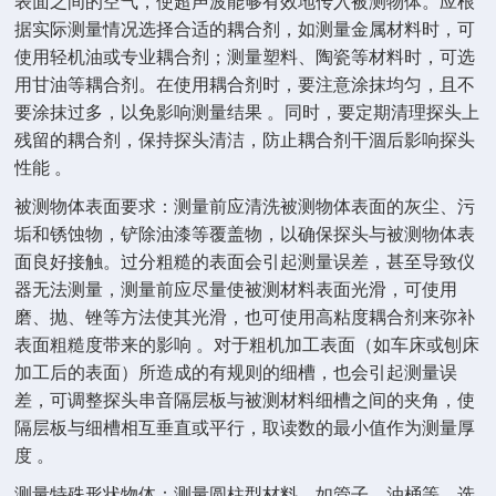
表面之间的空气，使超声波能够有效地传入被测物体。应根
据实际测量情况选择合适的耦合剂，如测量金属材料时，可
使用轻机油或专业耦合剂；测量塑料、陶瓷等材料时，可选
用甘油等耦合剂。在使用耦合剂时，要注意涂抹均匀，且不
要涂抹过多，以免影响测量结果 。同时，要定期清理探头上
残留的耦合剂，保持探头清洁，防止耦合剂干涸后影响探头
性能 。
被测物体表面要求：测量前应清洗被测物体表面的灰尘、污
垢和锈蚀物，铲除油漆等覆盖物，以确保探头与被测物体表
面良好接触。过分粗糙的表面会引起测量误差，甚至导致仪
器无法测量，测量前应尽量使被测材料表面光滑，可使用
磨、抛、锉等方法使其光滑，也可使用高粘度耦合剂来弥补
表面粗糙度带来的影响 。对于粗机加工表面（如车床或刨床
加工后的表面）所造成的有规则的细槽，也会引起测量误
差，可调整探头串音隔层板与被测材料细槽之间的夹角，使
隔层板与细槽相互垂直或平行，取读数的最小值作为测量厚
度 。
测量特殊形状物体：测量圆柱型材料，如管子、油桶等，选