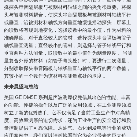
择探头串音隔层板与被测材料轴线之间的夹角很重要。将探
头与被测材料耦合，使探头串音隔层板与被测材料轴线平行
或垂直，沿被测材料轴线方向垂直地缓慢摇动探头，屏幕上
的读数将有规则地变化，选择读数中的最小值，作为材料的
准确厚度。对于直径较大的管材，选择探头串音隔板与管子
轴线垂直测量；直径较小的管材，则选择与管子轴线平行和
垂直两种方法测量，取读数中的最小值作为测量厚度 。当测
量复合外形的材料（如管子弯头处）时，要进行二次测量，
分别读取探头串音隔板与轴线垂直与轴线平行的两个数值，
其较小的一个数作为该材料在测量点处的厚度 。
未来展望与总结
美国 GE DM5E 系列超声波测厚仪凭借其
出色
的性能、丰富
的功能、便捷的操作以及广泛的应用领域，在工业测厚领域
树立了新的
优秀选手
。它不仅满足了当前工业生产中对高精
度、高效率测厚的迫切需求，还为工业生产的安全运行和质
量控制提供了可靠保障。从油气、石化到发电等行业的成功
应用案例中，我们可以清晰地看到它为企业带来的巨大价