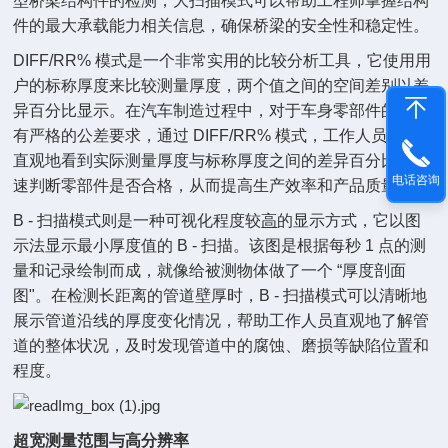
型桥梁结构件的检测，大扫描模式可以帮助工程师掌握结构
件的最大承载能力相关信息，确保桥梁的安全性和稳定性。
DIFF/RR% 模式是一个非常实用的比较分析工具，它使用用
户的标称厚度来比较测量厚度，两个值之间的空间差别以差
异百分比显示。在汽车制造过程中，对于车身零部件的厚度
有严格的公差要求，通过 DIFF/RR% 模式，工作人员可以
直观地看到实际测量厚度与标称厚度之间的差异百分比，快
电话咨询
速判断零部件是否合格，从而提高生产效率和产品质量。
B - 扫描模式则是一种可视化程度较
高
的显示方式，它以图
示法显示最小厚度值的 B - 扫描。该图是根据每秒 1 点的测
量和记录绘制而成，就像给被测物体做了一个 “厚度剖面
图"。在检测长距离的管道壁厚时，B - 扫描模式可以清晰地
展示管道沿线的厚度变化情况，帮助工作人员直观地了解管
道的整体状况，及时发现管道中的腐蚀、磨损等缺陷位置和
程度。
超宽测量范围与高分辨率