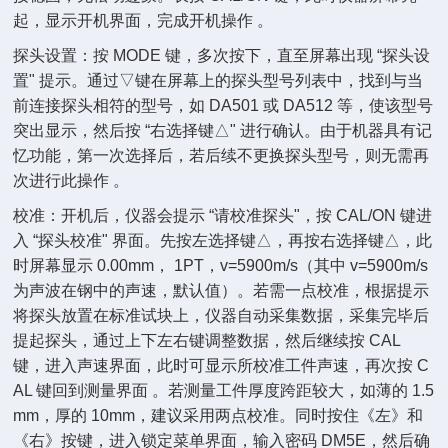
起，显示开机界面，完成开机操作 。
探头设置：按 MODE 键，多次按下，直至屏幕出现 “探头设
置" 提示。通过▽键在屏幕上的探头型号列表中，找到与当
前连接探头相符的型号，如 DA501 或 DA512 等，使该型号
突出显示，然后按 “右选择键△" 进行确认。由于机器具有记
忆功能，第一次选择后，若后续不更换探头型号，则无需再
次进行此操作 。
校准：开机后，仪器会提示 “请校准探头"，按 CAL/ON 键进
入 “探头校准" 界面。先按左选择键△，再按右选择键△，此
时屏幕显示 0.00mm， 1PT，v=5900m/s（其中 v=5900m/s
为声波在钢中的声速，默认值）。若需一点校准，根据提示
将探头放置在标准试块上，仪器自动采集数据，采集完毕后
提起探头，通过上下左右键调整数据，然后继续按 CAL
键，进入声速界面，此时可显示所校准工件声速，再次按 C
AL 键回到测量界面 。若测量工件厚度跨距较大，如薄的 1.5
mm，厚的 10mm，建议采用两点校准。同时按住《左》和
《右》按键，进入锁定菜单界面，输入密码 DM5E，然后确