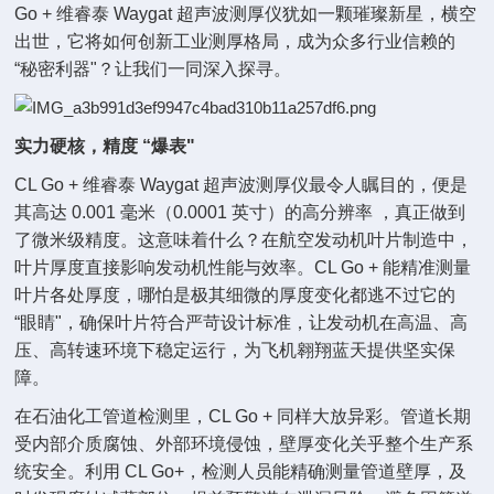
Go + 维睿泰 Waygat 超声波测厚仪犹如一颗璀璨新星，横空
出世，它将如何创新工业测厚格局，成为众多行业信赖的
“秘密利器"？让我们一同深入探寻。
实力硬核，精度 “爆表"
CL Go + 维睿泰 Waygat 超声波测厚仪最令人瞩目的，便是
其高达 0.001 毫米（0.0001 英寸）的高分辨率 ，真正做到
了微米级精度。这意味着什么？在航空发动机叶片制造中，
叶片厚度直接影响发动机性能与效率。CL Go + 能精准测量
叶片各处厚度，哪怕是极其细微的厚度变化都逃不过它的
“眼睛"，确保叶片符合严苛设计标准，让发动机在高温、高
压、高转速环境下稳定运行，为飞机翱翔蓝天提供坚实保
障。
在石油化工管道检测里，CL Go + 同样大放异彩。管道长期
受内部介质腐蚀、外部环境侵蚀，壁厚变化关乎整个生产系
统安全。利用 CL Go+，检测人员能精确测量管道壁厚，及