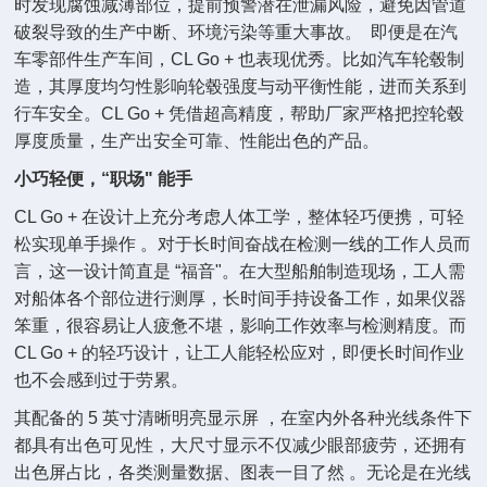
时发现腐蚀减薄部位，提前预警潜在泄漏风险，避免因管道
破裂导致的生产中断、环境污染等重大事故。 即便是在汽
车零部件生产车间，CL Go + 也表现优秀。比如汽车轮毂制
造，其厚度均匀性影响轮毂强度与动平衡性能，进而关系到
行车安全。CL Go + 凭借超高精度，帮助厂家严格把控轮毂
厚度质量，生产出安全可靠、性能出色的产品。
小巧轻便，“职场" 能手
CL Go + 在设计上充分考虑人体工学，整体轻巧便携，可轻
松实现单手操作 。对于长时间奋战在检测一线的工作人员而
言，这一设计简直是 “福音"。在大型船舶制造现场，工人需
对船体各个部位进行测厚，长时间手持设备工作，如果仪器
笨重，很容易让人疲惫不堪，影响工作效率与检测精度。而
CL Go + 的轻巧设计，让工人能轻松应对，即便长时间作业
也不会感到过于劳累。
其配备的 5 英寸清晰明亮显示屏 ，在室内外各种光线条件下
都具有出色可见性，大尺寸显示不仅减少眼部疲劳，还拥有
出色屏占比，各类测量数据、图表一目了然 。无论是在光线