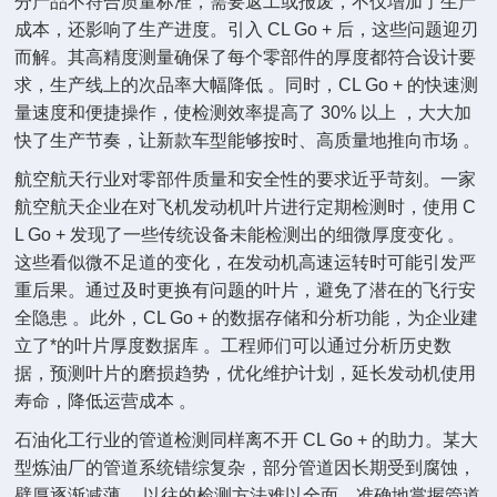
分产品不符合质量标准，需要返工或报废，不仅增加了生产
成本，还影响了生产进度。引入 CL Go + 后，这些问题迎刃
而解。其高精度测量确保了每个零部件的厚度都符合设计要
求，生产线上的次品率大幅降低 。同时，CL Go + 的快速测
量速度和便捷操作，使检测效率提高了 30% 以上 ，大大加
快了生产节奏，让新款车型能够按时、高质量地推向市场 。
航空航天行业对零部件质量和安全性的要求近乎苛刻。一家
航空航天企业在对飞机发动机叶片进行定期检测时，使用 C
L Go + 发现了一些传统设备未能检测出的细微厚度变化 。
这些看似微不足道的变化，在发动机高速运转时可能引发严
重后果。通过及时更换有问题的叶片，避免了潜在的飞行安
全隐患 。此外，CL Go + 的数据存储和分析功能，为企业建
立了*的叶片厚度数据库 。工程师们可以通过分析历史数
据，预测叶片的磨损趋势，优化维护计划，延长发动机使用
寿命，降低运营成本 。
石油化工行业的管道检测同样离不开 CL Go + 的助力。某大
型炼油厂的管道系统错综复杂，部分管道因长期受到腐蚀，
壁厚逐渐减薄 。以往的检测方法难以全面、准确地掌握管道