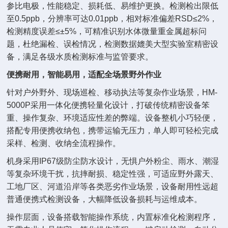
参比电极，性能稳定、损耗低、易维护更换。检测检出限低
至0.5ppb，分辨率可达0.01ppb，相对标准偏差RSD≤2%，
检测精度误差≤±5%，可精准识别水体微量重金属超标问
题，杜绝漏检、误检情况，检测数据媲美大型实验室精密设
备，满足各级水质检测标准与监管要求。
便携耐用，智能易用，适配全场景野外作业
针对户外野外、现场巡检、移动执法等复杂作业场景，HM-
5000P采用一体化便携轻量化设计，打破传统精密设备笨
重、操作复杂、环境适应性差的弊端。设备整机小巧轻便，
搭配专用便携收纳包，携带运输无压力，单人即可轻松完成
采样、检测、收纳全流程操作。
机身采用IP67级防尘防水设计，无惧户外粉尘、雨水、潮湿
等复杂环境干扰，抗摔耐损、稳定性强，可适应野外露天、
工地厂区、河道沿岸等各类恶劣作业场景，设备耐用性远超
普通便携式检测设备，大幅降低设备损耗与运维成本。
操作层面，设备搭载智能操作系统，内置标准化检测程序，