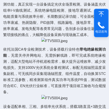
测功能，真正实现一台设备搞定光伏全场景检测。设备涵盖光伏
组串I-V曲线测试、系统绝缘电阻检测、接地导通测试、交直流
电能质量与系统效率分析、长期数据记录功能，可全面检测组件
功率衰减、热斑隐裂、PID故障、线路漏电、接地异常、逆变器
效率衰减、发电失配等各类常见问题，告别多台设备往返携带、
电话咨询
繁琐接线的痛点，大幅降低设备采购与现场施工成本。
依托法国CA专业检测技术，设备搭载行业特色
带电绝缘检测功
能
，无需关停并网电站、无需拆解线路，即可完成系统绝缘检
测，适配大型电站不停机巡检需求，极大提升运维效率、减少发
电损失。支持1000V光伏系统全量程测试，标配无线辐照温度采
集副机，可无线同步采集现场辐照度、组件温度，自动换算STC
标准工况参数，精准测算组件真实功率与系统PR值，测试数据
符合IEC、EN光伏行业标准，可直接用于项目竣工验收与合规报
备。
设备适配单相、三相、多组串光伏系统，搭载3路直流+3路交流