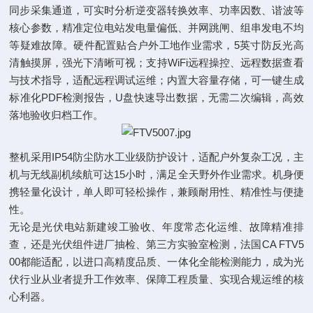
同步采集通道，可实时分析逆变器转换效率、功率因数、谐波等
核心参数，精准定位电站发电量偏低、并网跳闸、组串发电不均
等疑难故障。硬件配置贴合户外工地作业需求，5英寸防反光高
清触摸屏，强光下清晰可视；支持WiFi远程操控、远程数据查看
与技术指导，适配远程调试运维；内置大容量存储，可一键生成
标准化PDF检测报告，U盘快速导出数据，无需二次编辑，高效
落地验收归档工作。
整机采用IP54防尘防水工业级防护设计，适配户外复杂工况，主
机与无线副机续航可达15小时，满足全天野外作业需求。机身便
携轻量化设计，单人即可轻松操作，兼顾耐用性、精准性与便捷
性。
无论是光伏电站新建竣工验收、年度常态化运维、故障精准排
查，还是光伏组件进厂抽检、第三方实验室检测，法国CA FTV5
00都能适配，以进口高精度品质、一体化全能检测能力，成为光
伏行业从业者提升工作效率、保障工程质量、实现合规运维的核
心利器。