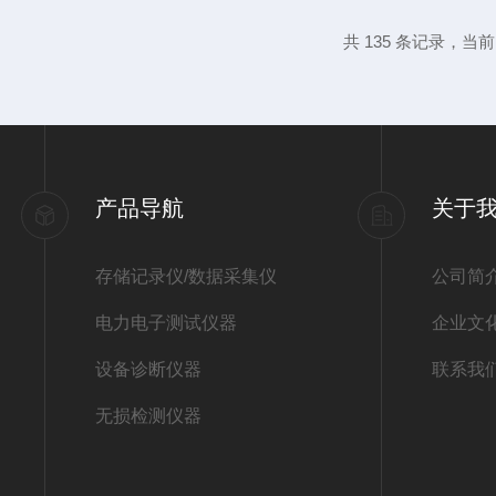
检测方式，那就是无损检测，探伤仪则是其
共 135 条记录，当前 6
单来说，就是在不损害或不影响被检测对象
线、超声、红外、电磁等原理技术并结...
产品导航
关于
存储记录仪/数据采集仪
公司简
电力电子测试仪器
企业文
设备诊断仪器
联系我
无损检测仪器