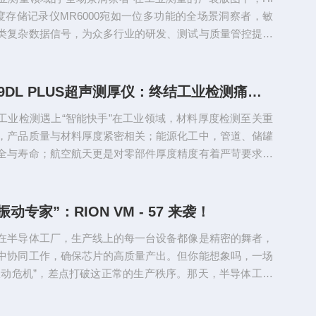
隐患。环境适应性也...
精度存储记录仪MR6000宛如一位多功能的全场景洞察者，敏
类复杂数据信号，为众多行业的研发、测试与质量管控提供
撑。从新能源汽车的动力核心——电机测试台架，到代表未
固态电池研发实验室，MR6000都能大显身手。在新能源汽
架上，工程师们一直面临着一个棘手的难题：如何精准捕捉
奥林巴斯39DL PLUS超声测厚仪：终结工业检测痛点的效率革命
纹波与相电流耦合关系。扭矩纹波不仅影响电机的运行效
工业检测遇上“智能快手”在工业领域，材料厚度检测至关重
动与噪...
，产品质量与材料厚度紧密相关；能源化工中，管道、储罐
全与寿命；航空航天更是对零部件厚度精度有着严苛要求，
能酿成大祸。传统测厚仪在面对复杂工况和高精度需求时，
，而奥林巴斯39DLPLUS超声测厚仪的出现，宛如为工业检
“强心针”。它像是一位不知疲倦且精准高效的检测卫士，在
动专家”：RION VM - 57 来袭！
中大展身手，以超快的扫描速度、令人惊叹的精度和稳定可
在半导体工厂，生产线上的每一台设备都像是精密的舞者，
测工作变...
中协同工作，确保芯片的高质量产出。但你能想象吗，一场
振动危机”，差点打破这正常的生产秩序。那天，半导体工厂
一片忙碌景象。但在设备运行的嗡嗡声中，资深工程师李工
一丝异样——一台关键的蚀刻设备似乎运转得不太对劲，发