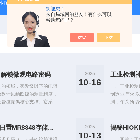
本图技GL240图技GL240存储记录仪/数据采集记录器
GL84
欢迎您！
来自局域网的朋友！有什么可以
帮助您的吗？
，解锁微观电路密码
2025
10-16
刻的领域，毫欧级以下的电阻
一、工业检测
微欧计以纳欧级的测量精度，
制造业等众多
量管控提供核心支撑。它采用
测，作为预防
可调测试电流，搭配16位高精度
线。然而，传
达到±0.02%读数+0.01%量
看，一些传统
时间工作的精度漂移问题，设
在对化工管道
应对严苛现场的全能选手：HIOKI日置MR8848存储记录仪深度解析
2025
我校准，年...
不足而被忽视
10-13
需求升级（一）基础设施运维
一、开篇：工