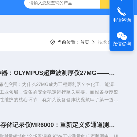
0-M/GL840WV图技GL840存储记录仪/数据采集仪
GL980记
电话咨询
当前位置：
首页
技术文章
微信咨询
工业检测神器：OLYMPUS超声波测厚仪27MG——从实验室到严苛现场的全能之选
痛点突围：为什么27MG成为工程师利器？在化工、能源、
工业领域，设备的安全稳定运行至关重要。而设备壁厚监
性维护的核心环节，犹如为设备健康状况筑牢了第一道防
统检测手段在实际应用中却面临着诸多难题。从精度层面来
测厚方法误差较大，难以精准捕捉到设备壁厚的细微变化。
的壁厚检测中，微小的腐蚀减薄可能因传统检测手段的精度
揭秘HIOKI存储记录仪MR6000：重新定义多通道测量的工业级“数据捕手”
，这就如同在隐患的“雷区”边缘徘徊，为设备的后续运行埋
业测量领域的“全场景洞察者”在工业测量的广袤版图中，HI