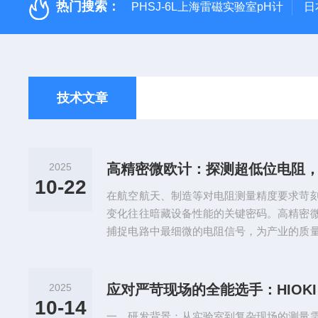
热门搜索：
PHSJ-6L上海雷磁实验室pH计
日
技术文章
2025
高精密微欧计：探测超低位电阻
10-22
在航空航天、制造等对电阻测量精度要求苛
变化往往暗藏设备性能的关键密码。高精密
捕捉电路中最细微的电阻信号，为产业的质
先进的电流源技术，可输出0.1mA-10A的
A/D转换器，检测范围延伸至1nΩ-100Ω，精度
程，实现纳欧级电阻的精准量化。为应对长
2025
备内置自动校准系统，可通过标准电阻器定期自
10-14
一、研发背景：从实验室到复杂现场的测量