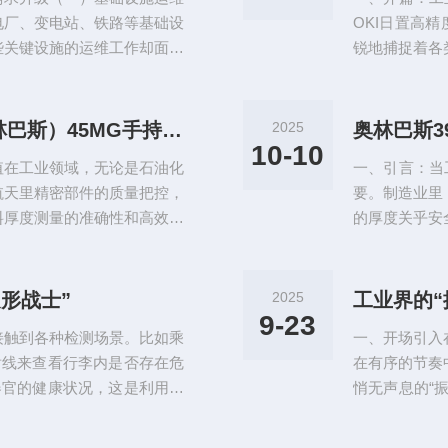
下了巨大的安全
电厂、变电站、铁路等基础设
OKI日置高
些关键设施的运维工作却面临
锐地捕捉着各
环节。以发电厂为例，各类大
坚实的数据支
部电磁环境复杂。一旦设备出
来储能方向的
测量和长时间监测，才能判断
车电机测试台
工业测厚全能手：EVIDENT（奥林巴斯）45MG手持式超声测厚仪深度解析
2025
景下却显得力不从心。就拿常
毫秒级的扭矩
10-10
值在工业领域，无论是石油化
一、引言：当
率，还会引发振
航天里精密部件的质量把控，
要。制造业里
料厚度测量的准确性和高效性
的厚度关乎安
率。稍有偏差，便可能在石油
一丝偏差都可
导致飞行事故，在汽车制造环
常常力不从心
况和高精度要求时，常有力不
测注入了一剂
边形战士”
2025
工业界的“振
G手持式超声测厚仪的出现，如
各类工业场景
9-23
接触到各种检测场景。比如乘
一、开场引入
靠的性能，让检
射线来查看行李内是否存在危
在有序的节奏
器官的健康状况，这是利用超
悄无声息的“
物体的前提下，获取了内部的
的生产线上，
其实，在工业领域也有类似的
敏锐地察觉到