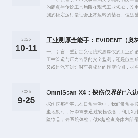
的痛点与传统工具局限在现代工业领域，发
施的稳定运行是社会正常运转的基石。但这
着诸多棘手问题，尤其是在设备维护的测量
型设备在高电压、大电流的工况下运行，内
现故障隐患，需要对多个电气参数进行精确
2025
故障根源。然而，传统的测量工具在这种场
10-11
一、引言：重新定义便携式测厚仪的工业价
见的示波器来说，它主要是为实验室...
工中管道与压力容器的安全监测，还是航空
又或是汽车制造时车身板材的厚度检测，材
都直接关系到产品质量、设备安全与生产效
化工场景中引发管道泄漏，在航空航天领域
节影响车辆性能。传统测厚仪在面对复杂工
2025
OmniScan X4：探伤仪界的“六
从心之感。而EVIDENT（奥林巴斯）45M
9-25
探伤仪那些事儿在日常生活中，我们常常会
同一股革新力量，打破了这...
坐地铁时，行李需要通过安检设备，利用X
险物品；去医院体检，做B超检查身体内部
声波来成像。这些检测方式在不破坏被检测
信息，保障了我们的生活安全和身体健康。