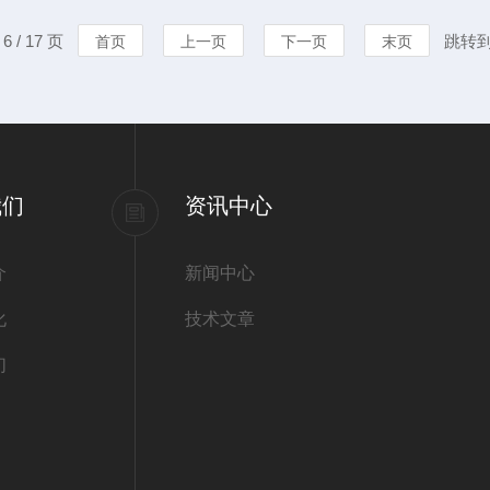
中的关键设备。无损检测，简
出的声音隐隐
 / 17 页
跳转
首页
上一页
下一页
末页
使用性能的前提下，采用射
任何微小异常
围在设备旁，凭
我们
资讯中心
介
新闻中心
化
技术文章
们