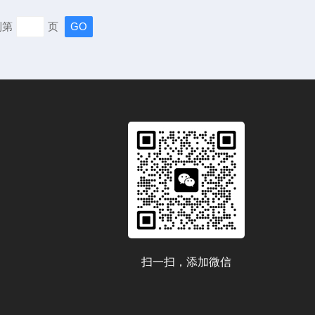
有些嘈杂。他立刻警觉起来，深知在半导体制造中，设备的
到第
页
都可能引发严重后果。李工迅速联系了设备维护团队，大家
借经验进行初步检...
扫一扫，添加微信