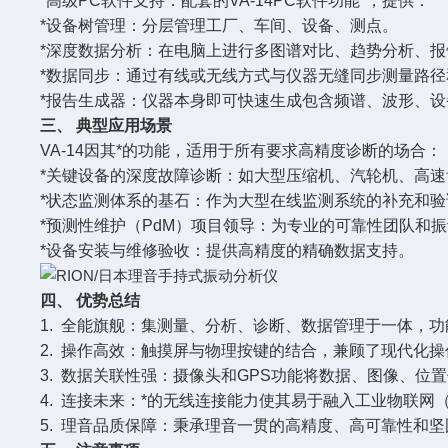
*高级PC软件支持：配套的VA-14PC软件功能*，提供：
*设备树管理：分层管理工厂、车间、设备、测点。
*深度数据分析：在电脑上进行多图谱对比、趋势分析、报
*数据同步：通过有线或无线方式与仪器无缝同步测量路径
*报告生成器：仪器本身即可快速生成包含频谱、波形、
三、 典型应用场景
VA-14因其*的功能，适用于所有要求高精度诊断的场合：
*关键设备的深度故障诊断：如大型压缩机、汽轮机、高
*状态监测体系的基石：作为大型在线监测系统的补充和
*预测性维护（PdM）项目领导：为专业的可靠性团队和
*设备安装与维修验收：提供高精度的精确数据支持。
四、 优势总结
1. 全能旗舰：集测量、分析、诊断、数据管理于一体，
2. 操作高效：触摸屏与物理按键的结合，兼顾了现代化
3. 数据关联性强：摄像头和GPS功能将数据、图像、
4. 连接未来：*的无线连接能力使其易于融入工业物联网（
5. 理音品质保障：秉承理音一贯的高精度、高可靠性和