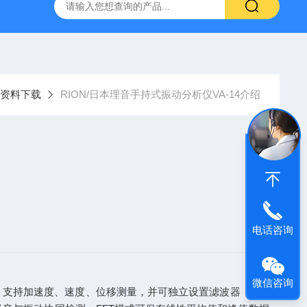
0-M/GL840WV图技GL840存储记录仪/数据采集仪
GL980记
资料下载
RION/日本理音手持式振动分析仪VA-14介绍
电话咨询
微信咨询
作。支持加速度、速度、位移测量，并可独立设置滤波器（HPF/L