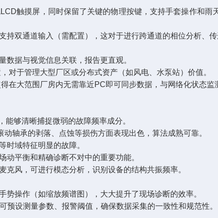
的彩色LCD触摸屏，同时保留了关键的物理按键，支持手套操作和
-14支持双通道输入（需配置），这对于进行跨通道的相位分析、
测量数据与视觉信息关联，报告更直观。
理位置，对于管理大型厂区或分布式资产（如风电、水泵站）价值。
i的加入使得在大范围厂房内无需靠近PC即可同步数据，与网络化状态
围，能够清晰捕捉微弱的故障频率成分。
测滚动轴承的剥落、点蚀等损伤方面表现出色，算法成熟可靠。
擦等时域特征明显的故障。
现场动平衡和精确诊断不对中的重要功能。
和麦克风，可进行模态分析，识别设备的结构共振频率。
持手势操作（如缩放频谱图），大大提升了现场诊断的效率。
划，可预设测量参数、报警阈值，确保数据采集的一致性和规范性。