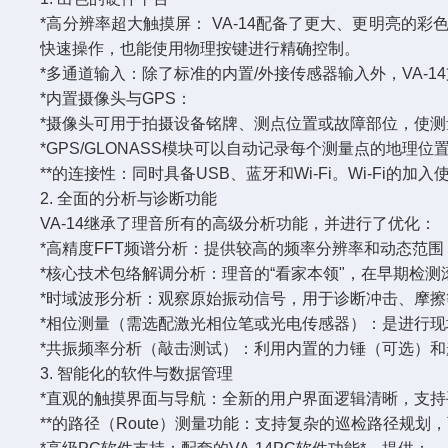
*高分辨率超大触摸屏： VA-14配备了更大、更明亮
快速操作，也能使用物理按键进行精确控制。
*多通道输入：除了标准的内置/外接传感器输入外，VA
*内置摄像头与GPS：
*摄像头可用于拍摄设备铭牌、测点位置或故障部位，使
*GPS/GLONASS模块可以自动记录每个测量点的地
**的连接性：同时具备USB、蓝牙和Wi-Fi。Wi-F
2. 全面的分析与诊断功能
VA-14继承了理音所有的高级分析功能，并进行了优化：
*高精度FFT频谱分析：提供较高的频率分辨率和动态范
*核心技术包络解调分析：理音的“看家本领"，在早期检
*时域波形分析：观察原始振动信号，用于诊断冲击、摩
*相位测量（需选配激光相位笔或光电传感器）：是进行
*共振频率分析（敲击测试）：利用内置的力锤（可选）
3. 智能化的软件与数据管理
*直观的触摸界面与导航：全新的用户界面逻辑清晰，支
**的路径（Route）测量功能：支持复杂的巡检路径规