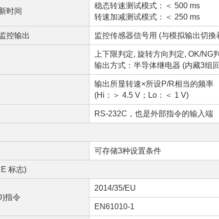
稳态转速测试模式：＜ 500 ms
新时间
转速加减测试模式：＜ 250 ms
监控输出
监控传感器信号用 (与模拟输出切換
上下限判定, 旋转方向判定, OK/NG
输出方式：半导体继电器 (内藏3组回
输出所显转速×所设P/R相当的频率
(Hi：＞ 4.5 V；Lo：＜ 1 V)
RS-232C，也是外部指令的输入端
※
可存储3种设置条件
E 标志)
2014/35/EU
D)指令
EN61010-1