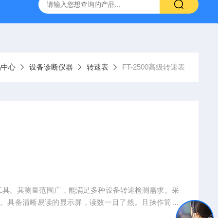
0-M/GL840WV图技GL840存储记录仪/数据采集仪
GL980记
品中心
设备诊断仪器
转速表
FT-2500高级转速表
得力工具。其测量范围广，能满足多种设备转速检测需求。采
靠。具备清晰易读的显示屏，读数一目了然。且操作简单
产中的设备监测，还是汽车维修、科研实验等场景，FT-