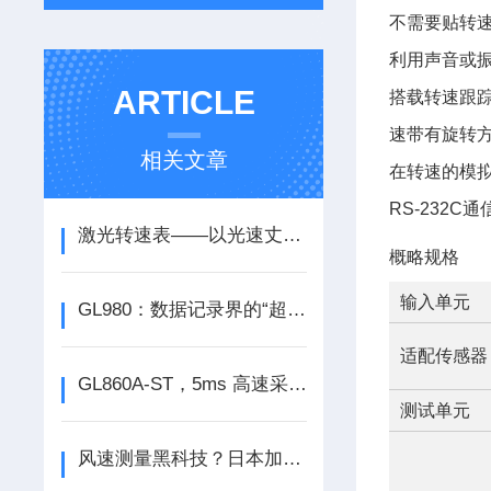
不需要贴转
利用声音或
ARTICLE
搭载转速跟
速带有旋转方向
相关文章
在转速的模
RS-232C
激光转速表——以光速丈量旋转脉搏的非接触式“计时员”
概略规格
输入单元
GL980：数据记录界的“超级特工”
适配传感器
GL860A-ST，5ms 高速采样，精准捕捉每一个数据瞬间，让测量快人一步！
测试单元
风速测量黑科技？日本加野Kanomax 6113 Ser系列来袭！