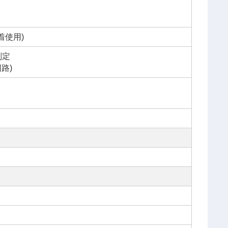
着使用)
判定
路)