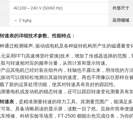
AC100～240 V (50/60 Hz)
外形尺寸
＜ 2 kgkg
应用领域
转速表
的详细技术参数、性能特点：
0是一种通过检测噪声, 振动或电机及各种旋转机构所产生的磁通量
元采用FFT(高速傅里叶変換)技术，增加了传感器选择的范围，
提取与转速相对应的频率分量，从而计算和显示转速。
些产品其电机已经封装在组件内，转轴也不露出来，用传统的方
或振动可以很轻松地测出其旋转的速度。再也不用像以往那样在
0又搭载了新的运算处理功能，使其对转速具有良好的跟踪性。
地测量电机或发动机的稳态转速，还可以跟踪转速变化测量具有加
转速表
，是精准测量转速的得力工具。其测量范围广，能满足多
定可靠。具备清晰易读的显示屏，读数一目了然。且操作简单便
车维修、科研实验等场景，FT-2500 都能出色完成任务，为