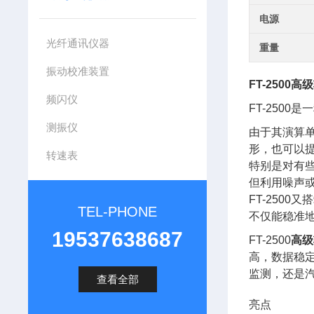
电源
光纤通讯仪器
重量
振动校准装置
FT-2500
高级
频闪仪
FT-250
测振仪
由于其演算单
形，也可以
转速表
特别是对有
但利用噪声
FT-250
TEL-PHONE
不仅能稳准
19537638687
FT-2500
高级
高，数据稳
监测，还是汽
查看全部
亮点