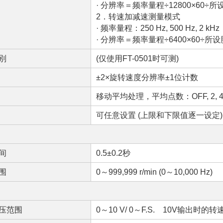
· 分辨率＝频率量程÷12800×60÷
2．转速加减速测量模式
· 频率量程：250 Hz, 500 Hz, 2 kHz
· 分辨率＝频率量程÷6400×60÷所
別
(仅使用FT-0501时可测)
±2×旋转速度分辨率±1位计数
移动平均处理，平均点数：OFF, 2, 4, 
可任意设置 (上限和下限值逐一设定)
间
0.5±0.2秒
围
0～999,999 r/min (0～10,000 Hz)
压范围
0～10 V/ 0～F.S. 10V输出时