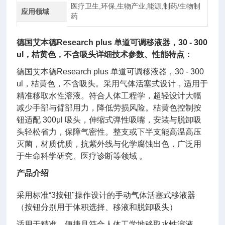
医疗卫生,环保,生物产业,能源,制药/生物制
应用领域
药
德国艾本德Research plus 单道可调移液器
，
30 - 300
ul，桔黄色
，不含吸头详细技术参数、性能特点：
德国艾本德Research plus 单道可调移液器，30 - 300
ul，桔黄色，不含吸头。采用气体活塞式设计，适用于
精准移取水性溶液。符合人体工程学，超轻设计大幅
减少手部与臂部用力，降低劳损风险。桔黄色控制按
钮适配 300μl 吸头，伸缩式弹性吸嘴，安装与脱卸吸
头轻松省力，保障气密性。整支或下半支能高温高压
灭菌，材质优质，抗紫外线与化学腐蚀出色，广泛用
于生命科学研究、医疗诊断等领域 。
产品介绍
采用标准“3按钮"操作设计的手动气体活塞式移液器
（按钮分别用于体积选择、移液和脱卸吸头）
适用于精准、便捷且符合人体工学地移取水性溶液