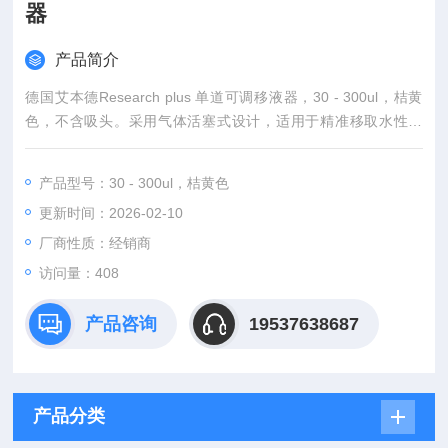
器
产品简介
德国艾本德Research plus 单道可调移液器，30 - 300ul，桔黄
色，不含吸头。采用气体活塞式设计，适用于精准移取水性溶
液。符合人体工程学，超轻设计大幅减少手部与臂部用力，降低
劳损风险。桔黄色控制按钮适配 300μl 吸头，伸缩式弹性吸嘴，
产品型号：30 - 300ul，桔黄色
安装与脱卸吸头轻松省力，保障气密性。整支或下半支能高温高
更新时间：2026-02-10
压灭菌，材质优质，抗紫外线与化学腐蚀出色，广泛用于生命科
学研究、医疗诊断等领域 。
厂商性质：经销商
访问量：408
产品咨询
19537638687
产品分类