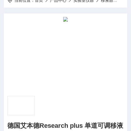
当前位置：
首页
产品中心
实验室仪器
移液器
30 
德国艾本德Research plus 单道可调移液