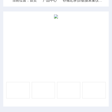
当前位置：
首页
产品中心
存储记录仪/数据采集仪
数据