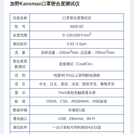
加野Kanomax口罩密合度测试仪
仪器名称
口罩密合度测试仪
型 号
3000-0C
3
浓度范围
0~100,000个/cm
测试粒径
0.02~1.0μm
3
3
流 量
采样流量：100cm
/min 总流量：700cm
/min
密合度系
直接测试（Cout/Cin）
数测试
试 剂
纯度99.5%以上异丙醇或酒精
语 言
中文、日文、英语、法语、西班牙语、葡萄牙语
显 示
7inch真彩色触摸显示屏
标 准
OSHA、CSA、ANSI/AIHA、HSE标准
数据存储
存储至U盘
通讯接口
USB、Ethernet、Wi-Fi
测试软件
一台计算机可同时操控4台仪器