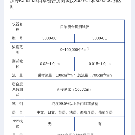
加野Kanomax口罩密合度测试仪3000-C1和3000-0C的区
别
仪器名
口罩密合度测试仪
称
型 号
3000-0C
3000-C1
浓度范
3
0~100,000个/cm
围
测试粒
0.02~1.0μm
0.015~1.0μm
径
3
3
流 量
采样流量：100cm
/min 总流量：700cm
/min
密合度
系数测
直接测试（Cout/Cin）
试
试 剂
纯度99.5%以上异丙醇或酒精
语 言
中文、日文、英语、法语、西班牙语、葡萄牙语
N95模
无
有
式