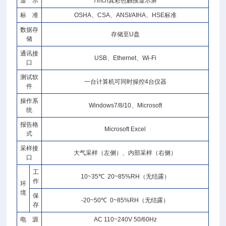
显 示
7inch真彩色触摸显示屏
标 准
OSHA、CSA、ANSI/AIHA、HSE标准
数据存
存储至U盘
储
通讯接
USB、Ethernet、Wi-Fi
口
测试软
一台计算机可同时操控4台仪器
件
操作系
Windows7/8/10、Microsoft
统
报告格
Microsoft Excel
式
采样接
大气采样（左侧）、内部采样（右侧）
口
工
10~35℃ 20~85%RH（无结露）
作
环
境
保
-20~50℃ 0~85%RH（无结露）
存
电 源
AC 110~240V 50/60Hz