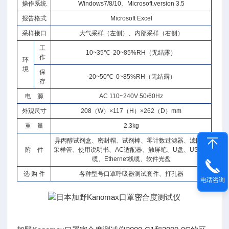
操作系统
Windows7/8/10、Microsoft.version 3.5
报告格式
Microsoft Excel
采样接口
大气采样（左侧）、内部采样（右侧）
工
10~35℃ 20~85%RH（无结露）
作
环
境
保
-20~50℃ 0~85%RH（无结露）
存
电 源
AC 110~240V 50/60Hz
外观尺寸
208（W）×117（H）×262（D）mm
重 量
2.3kg
异丙醇试剂盒、密封帽、试剂棒、零计数过滤器、滤网、
附 件
采样管、使用说明书、AC适配器、触屏笔、U盘、USB线
缆、Ethernet线缆、软件光盘
选 购 件
各种型号口罩呼吸器测试套件、打孔器
电话咨询