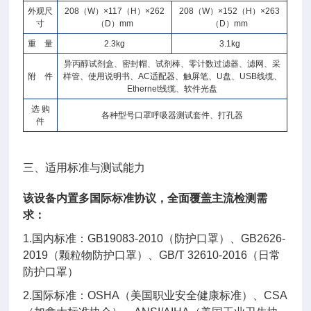
外观尺
208（W）×117（H）×262
208（W）×152（H）×263
寸
（D）mm
（D）mm
重 量
2.3kg
3.1kg
异丙醇试剂盒、密封帽、试剂棒、零计数过滤器、滤网、采
附 件
样管、使用说明书、AC适配器、触屏笔、U盘、USB线缆、
Ethernet线缆、软件光盘
选 购
各种型号口罩呼吸器测试套件、打孔器
件
三、适用标准与测试能力
该设备内置多国际标准协议，全面覆盖主流检测需
求：
1.国内标准：GB19083-2010（防护口罩）、GB2626-
2019（颗粒物防护口罩）、GB/T 32610-2016（日常
防护口罩）
2.国际标准：OSHA（美国职业安全健康标准）、CSA