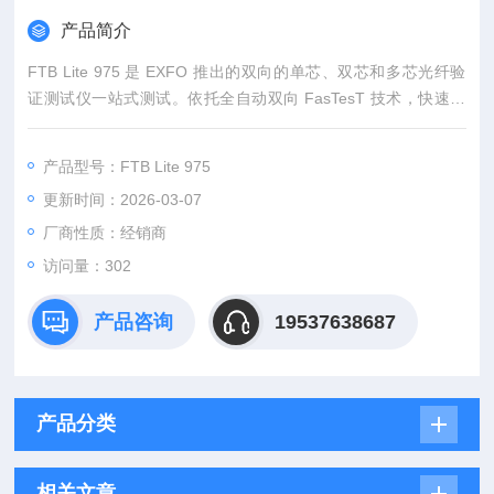
产品简介
FTB Lite 975 是 EXFO 推出的双向的单芯、双芯和多芯光纤验
证测试仪一站式测试。依托全自动双向 FasTesT 技术，快速完
成插损、回损、长度与极性检测，适配单模 / 多模链路，兼容 L
C、MPO/MTP 等主流接口。仪器操作简便、测试高效，符合数
产品型号：FTB Lite 975
据中心与企业布线标准，适用于光纤施工验收、运维排查与链路
更新时间：2026-03-07
认证，是机房与综合布线场景的高效测试工具。
厂商性质：经销商
访问量：302
产品咨询
19537638687
产品分类
相关文章