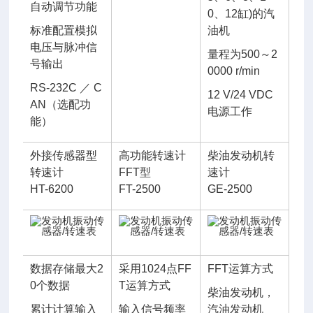
自动调节功能
0、12缸)的汽
标准配置模拟
油机
电压与脉冲信
量程为500～2
号输出
0000 r/min
RS-232C ／ C
12 V/24 VDC
AN（选配功
电源工作
能）
外接传感器型
高功能转速计
柴油发动机转
转速计
FFT型
速计
HT-6200
FT-2500
GE-2500
数据存储最大2
采用1024点FF
FFT运算方式
0个数据
T运算方式
柴油发动机，
累计计算输入
输入信号频率
汽油发动机