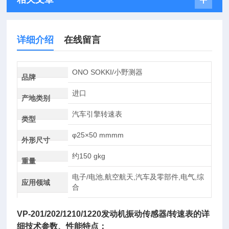
详细介绍
在线留言
ONO SOKKI/小野测器
品牌
进口
产地类别
汽车引擎转速表
类型
φ25×50 mmmm
外形尺寸
约150 gkg
重量
电子/电池,航空航天,汽车及零部件,电气,综
应用领域
合
VP-201/202/1210/1220
发动机振动传感器/转速表
的详
细技术参数、性能特点：