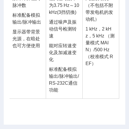
脉冲数
为3.75 Hz～10
（不包括不附
kHz(3挡切換)
带发电机的发
标准配备模拟
动机）
输出/脉冲输出
通过噪声及振
动信号检测转
1 kHz，2 kH
显示器带背景
速
z，5 kHz （测
光源，在暗处
量模式 MAI
也可方便使用
能对应转速变
N）/500 Hz
化及加减速变
（校准模式 R
化
EF）
标准配备模拟
输出/脉冲输出/
RS-232C通信
功能