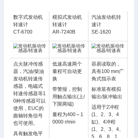
数字式发动机
模拟式发动机
汽油发动机转
转速计
转速计
速计
CT-6700
AR-7240B
SE-1620
点火脉冲传感
低速高速两个
容易读取的，
器，汽油/柴油
量程可自动更
具有100 mm广
发动机转速传
换
角式指示表
感器，电磁式
带警报，控制
标准装有模拟
转速传感器等1
用触点输出(上/
输出/脉冲输出
0种传感器可以
下限两端)
适用于2冲程
使用，EUC的
量程为400～1
(1、2、3、4
曲轴转角信号
0000 r/min
缸)、4冲程
也可使用。
(1、2、3、4、
具有触发电平
5、6、8、1