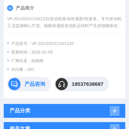
产品简介
VP-201/202/1210/1220发动机振动传感器/转速表，专为发动机
工况监测精心打造。能精准捕捉发动机运转时产生的细微振动，
凭借高灵敏度和稳定性，快速将振动信号转化为电信号输出。具
备抗干扰能力强、可靠性高的特点，可在复杂恶劣的发动机工作
产品型号：VP-201/202/1210/1220
环境中稳定运行。广泛应用于航空航天、船舶、工业发电等领
更新时间：2026-02-09
域，为发动机安全稳定运行提供有力保障，有效预防故障。
厂商性质：经销商
访问量：491
产品咨询
19537638687
产品分类
相关文章