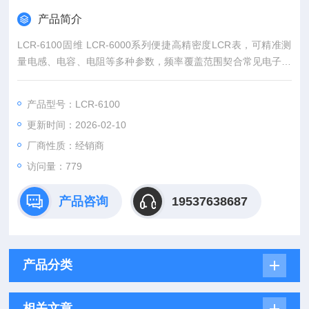
产品简介
LCR-6100固维 LCR-6000系列便捷高精密度LCR表，可精准测
量电感、电容、电阻等多种参数，频率覆盖范围契合常见电子元
件工作频率。基本精度良好，数据可信度高。拥有自动量程切换
功能，操作简单便捷，即便是初次使用的用户也能迅速上手。支
产品型号：LCR-6100
持数据存储与传输，方便用户留存及分析测量数据。无论是用于
更新时间：2026-02-10
电子元件生产检测，还是科研、维修场景，都能凭借稳定性能，
高效助力保障电子元件与电路的良好性能 。
厂商性质：经销商
访问量：779
产品咨询
19537638687
产品分类
相关文章