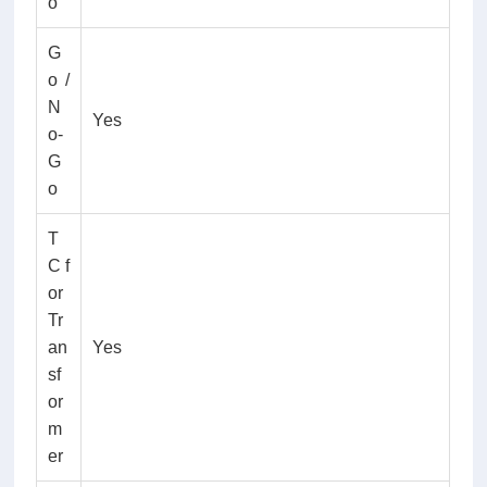
o
G
o /
N
Yes
o-
G
o
T
C f
or
Tr
an
Yes
sf
or
m
er