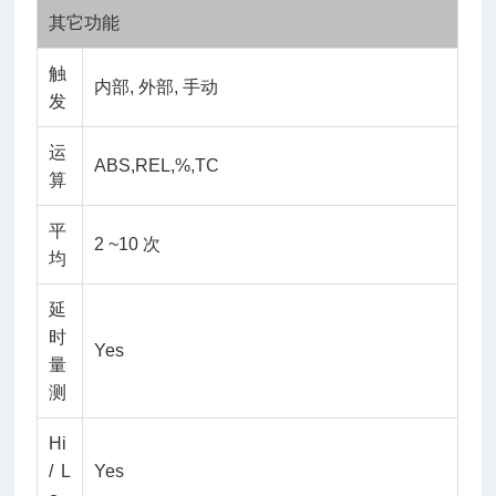
其它功能
触
内部, 外部, 手动
发
运
ABS,REL,%,TC
算
平
2 ~10 次
均
延
时
Yes
量
测
Hi
/ L
Yes