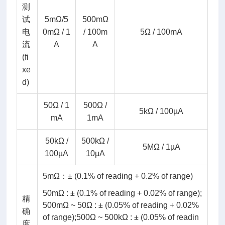
测
试
5mΩ/5
500mΩ
电
0mΩ / 1
/ 100m
5Ω / 100mA
流
A
A
(fi
xe
d)
50Ω / 1
500Ω /
5kΩ / 100µA
mA
1mA
50kΩ /
500kΩ /
5MΩ / 1µA
100µA
10µA
5mΩ：± (0.1% of reading + 0.2% of range)
50mΩ : ± (0.1% of reading + 0.02% of range);
精
500mΩ ~ 50Ω : ± (0.05% of reading + 0.02%
确
of range);500Ω ~ 500kΩ : ± (0.05% of readin
度