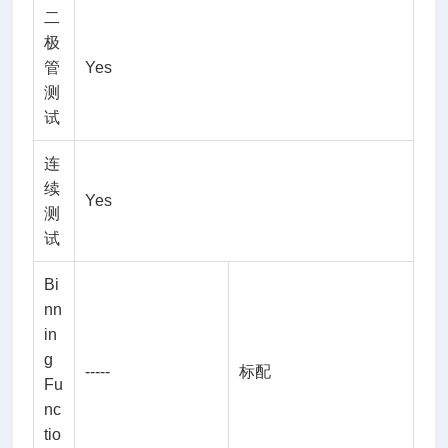
二
极
管
Yes
测
试
连
续
Yes
测
试
Bi
nn
in
g
-----
标配
Fu
nc
tio