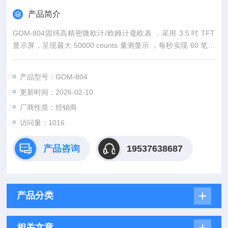
产品简介
GOM-804固纬高精密微欧计/欧姆计毫欧表 ，采用 3.5 吋 TFT
显示屏，呈现最大 50000 counts 量测显示 ，每秒实现 60 笔快
速取样。测量精度达 0.05%，运用四线制测量法，结果精准可
靠。设有 20 组面板设定记忆组，操作便捷。具备温度及温度补
产品型号：GOM-804
偿量测功能。标配 RS-232C、USB 接口，还能选购 GPIB 接
更新时间：2026-02-10
口，方便连接外部控制仪器，满足多样场景使用 。
厂商性质：经销商
访问量：1016
产品咨询
19537638687
产品分类
相关文章