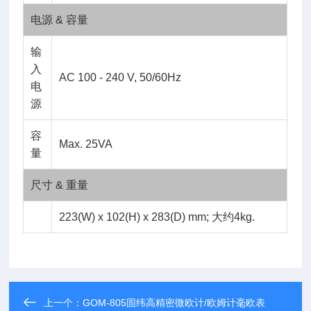
电源 & 容量
输
入
AC 100 - 240 V, 50/60Hz
电
源
容
Max. 25VA
量
尺寸 & 重量
223(W) x 102(H) x 283(D) mm; 大约4kg.
上一个：
GOM-805固纬高精密微欧计/欧姆计毫欧表