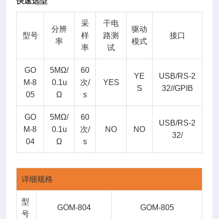
快速选型
采
干电
分辨
驱动
型号
样
路测
接口
率
模式
率
试
GO
5MΩ/
60
YE
USB/RS-2
M-8
0.1u
次/
YES
S
32//GPIB
05
Ω
s
GO
5MΩ/
60
USB/RS-2
M-8
0.1u
次/
NO
NO
32/
04
Ω
s
详细规格
型
GOM-804
GOM-805
号