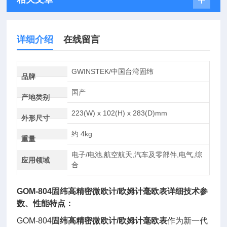
详细介绍
在线留言
GWINSTEK/中国台湾固纬
品牌
国产
产地类别
223(W) x 102(H) x 283(D)mm
外形尺寸
约 4kg
重量
电子/电池,航空航天,汽车及零部件,电气,综
应用领域
合
GOM-804
固纬高精密微欧计/欧姆计毫欧表
详细技术参
数、性能特点：
GOM-804
固纬高精密微欧计/欧姆计毫欧表
作为新一代