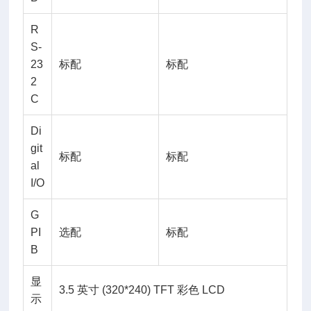
R
S-
23
标配
标配
2
C
Di
git
标配
标配
al
I/O
G
PI
选配
标配
B
显
3.5 英寸 (320*240) TFT 彩色 LCD
示