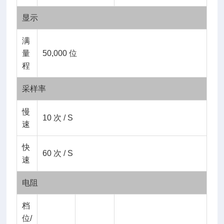
显示
满
量
50,000 位
程
采样率
慢
10 次 / S
速
快
60 次 / S
速
电阻
档
位/