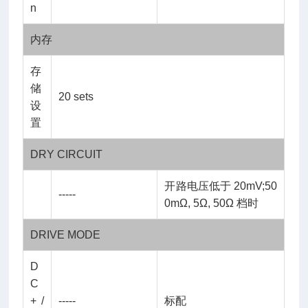
n
内存
存
储
20 sets
设
置
DRY CIRCUIT
开路电压低于 20mV;50
-----
0mΩ, 5Ω, 50Ω 档时
DRIVE MODE
D
C
+ /
-----
标配