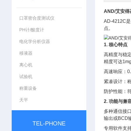
AND/艾安
口罩密合度测试仪
AD-421
点。
PH计/酸度计
电化学分析仪器
1. 核心特点
移液器
高精度与稳定
精度可达1m
离心机
高速响应：0
试验机
紧凑设计：
称重设备
防护性能：符
天平
2. 功能与兼
多种通信接口
输出或BCD
TEL-PHONE
专用软件支持