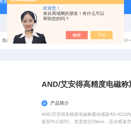
本图技GL240图技GL240存储记录仪/数据采集记录器
GL84
欢迎您！
来自局域网的朋友！有什么可以
帮助您的吗？
当前位置：
首页
产品中心
实验室仪器
称重设备
AD
AND/艾安得高精度电磁
产品简介
AND/艾安得高精度电磁称重传感器AD-4212
据至PLC或PC。其宽度仅59mm，适合紧凑
境。0.5秒快速稳定，分辨率达1mg，广泛应