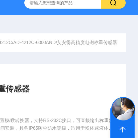
0-M/GL840WV图技GL840存储记录仪/数据采集仪
GL980记
-4212C/AD-4212C-6000AND/艾安得高精度电磁称重传感器
称重传感器
内置模/数转换器，支持RS-232C接口，可直接输出称重数
空间安装，具备IP65防尘防水等级，适用于粉体或液体环
用于电池、电子零件、药品等行业。