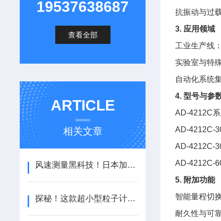
19537638687
抗振动与过
3. 应用领域
查看全部
工业生产线
实验室与特
自动化系统
4. 型号与参
ARTICLE
AD-421
AD-4212C
相关文章
AD-4212C
AD-4212
风速测量黑科技！日本加野Kanomax四通道风速仪KA12来袭
5. 附加功能
智能量程切换
探秘！这款超小型粒子计数器凭什么“出圈”？
耐久性与可靠