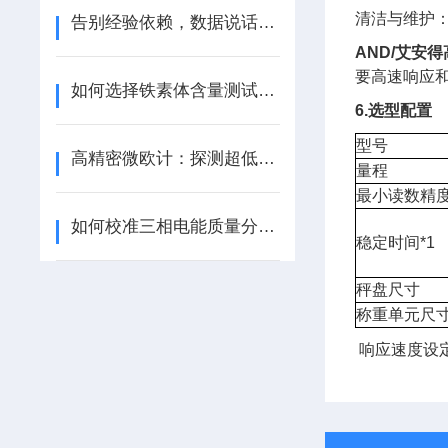
清洁与维护
告别经验依赖，数据说话！ONO SOKKI VW-3100 重新定义科研级振动检测
AND/艾安
要高速响应
如何选择铁素体含量测试仪，你选对了吗？看这一篇就够了！
6.选型配置
型号
高精密微欧计：探测超低位电阻，解锁微观电路密码
量程
最小读数精
如何校准三相电能质量分析仪？
稳定时间*1
秤盘尺寸
称重单元尺
响应速度设定