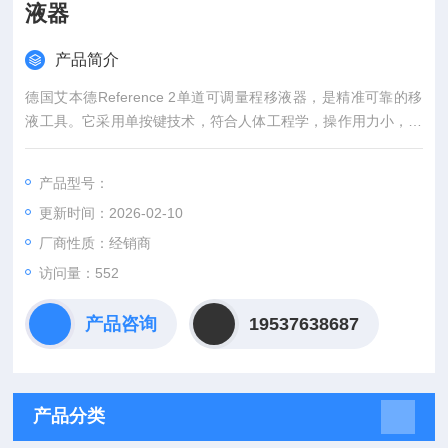
液器
产品简介
德国艾本德Reference 2单道可调量程移液器，是精准可靠的移
液工具。它采用单按键技术，符合人体工程学，操作用力小，可
减少气溶胶。弹性吸嘴能提高移液均一性，降低装配 / 脱卸吸头
用力。具有密度调节功能，4 位数字体积设定，窗口放大易于识
产品型号：
别。此外，光滑表面清洁方便，可高温高压灭菌，内置 RFID 芯
更新时间：2026-02-10
片，方便数据识别与记录，是实验室的得力助手。
厂商性质：经销商
访问量：552
产品咨询
19537638687
产品分类