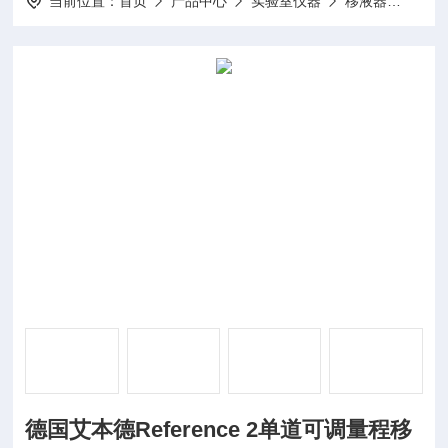
当前位置：
首页
产品中心
实验室仪器
移液器
德国艾
德国艾本德Reference 2单道可调量程移