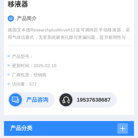
移液器
产品简介
德国艾本德ResearchplusMoveIt12道可调间距手动移液器，采
用气体活塞式，无管系统避免孔隙与泄漏问题，提升耐用性与精
准度。其吸嘴间距 4.5 - 33mm 间可自由调节，适配 PCR 工作
板、PCR 管、琼脂凝胶等多种实验载体。整支可高温高压灭菌，
产品型号：
保障实验安全。360° 可旋转移液器头，方便查看参数，移液器
更新时间：2026-02-10
平衡性佳，能有效减轻手部疲劳 。
厂商性质：经销商
访问量：572
产品咨询
19537638687
产品分类