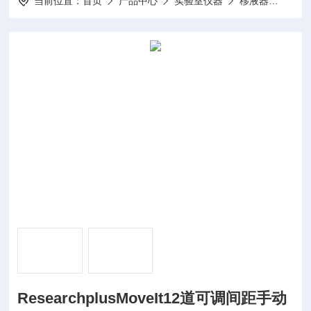
当前位置：
首页
产品中心
实验室仪器
移液器
Res
ResearchplusMoveIt12道可调间距手动