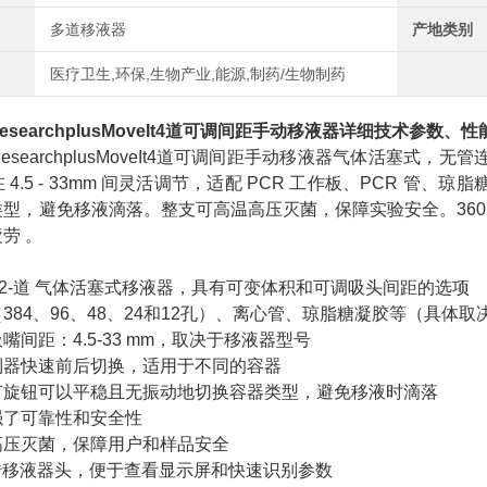
多道移液器
产地类别
医疗卫生,环保,生物产业,能源,制药/生物制药
esearchplusMoveIt4道可调间距手动移液器
详细技术参数、性
esearchplusMoveIt4道可调间距手动移液器气体活塞
 4.5 - 33mm 间灵活调节，适配 PCR 工作板、PCR 
型，避免移液滴落。整支可高温高压灭菌，保障实验安全。360
劳 。
 8- 和 12-道 气体活塞式移液器，具有可变体积和可调吸头间距的选项
384、96、48、24和12孔）、离心管、琼脂糖凝胶等（具体
嘴间距：4.5-33 mm，取决于移液器型号
制器快速前后切换，适用于不同的容器
节旋钮可以平稳且无振动地切换容器类型，避免移液时滴落
强了可靠性和安全性
高压灭菌，保障用户和样品安全
旋转移液器头，便于查看显示屏和快速识别参数