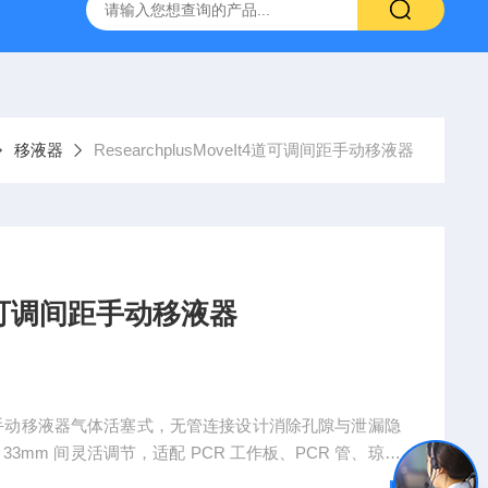
0-M/GL840WV图技GL840存储记录仪/数据采集仪
GL980记
移液器
ResearchplusMoveIt4道可调间距手动移液器
It4道可调间距手动移液器
道可调间距手动移液器气体活塞式，无管连接设计消除孔隙与泄漏隐
 33mm 间灵活调节，适配 PCR 工作板、PCR 管、琼脂
平稳无振动地切换容器类型，避免移液滴落。整支可高温