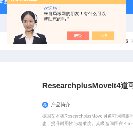
本图技GL240图技GL240存储记录仪/数据采集记录器
GL84
欢迎您！
来自局域网的朋友！有什么可以
帮助您的吗？
当前位置：
首页
产品中心
实验室仪器
ResearchplusMove
产品简介
德国艾本德ResearchplusMoveIt4
患，提升耐用性与精准度。其吸嘴间距在 4.5 -
糖凝胶等多种实验载体。手动调节旋钮，能