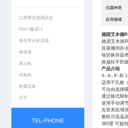
仪器种类
口罩密合度测试仪
应用领域
PH计/酸度计
德国艾本德
R
电化学分析仪器
德国艾本德R
其吸嘴间距在
移液器
地切换容器类
效减轻手部疲
离心机
产品介绍
试验机
4-, 6-,
适用于孔板（
称重设备
可自由选择吸
通过格式限
天平
使用手动调
无管系统增
整机可高温
TEL-PHONE
360度 可