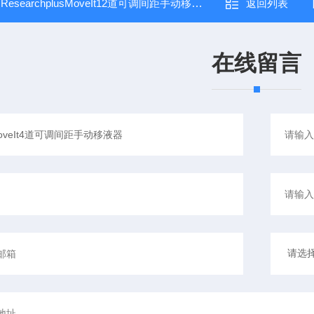
：
ResearchplusMoveIt12道可调间距手动移液器
返回列表
在线留言