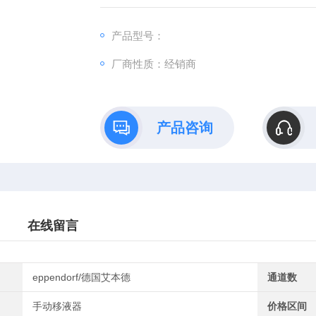
高压灭菌，保障实验安全。360° 可旋转移
产品型号：
厂商性质：经销商
产品咨询
在线留言
eppendorf/德国艾本德
通道数
手动移液器
价格区间