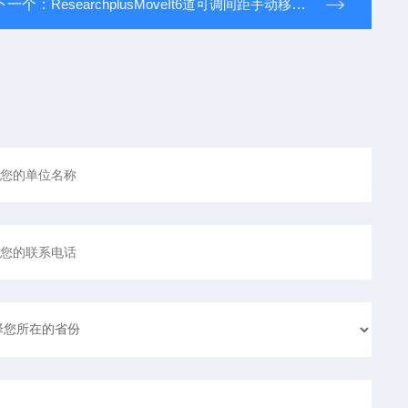
下一个：
ResearchplusMoveIt6道可调间距手动移液器