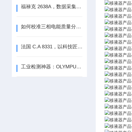
福禄克 2638A，数据采集的‘全能大师’，精准洞察每个细节！
如何校准三相电能质量分析仪？
法国 C.A 8331，以科技匠心，雕琢电能质量分析的优秀品牌
工业检测神器：OLYMPUS超声波测厚仪27MG——从实验室到严苛现场的全能之选