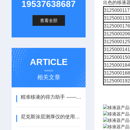
19537638687
出色的移液器
3125000117
312500013
查看全部
312500017
312500020
312500012
312500014
312500015
ARTICLE
312500018
312500016
相关文章
312500019
精准移液的得力助手 ——Eppendorf Research plus 单道可调移液器
尼克斯涂层测厚仪的使用指南