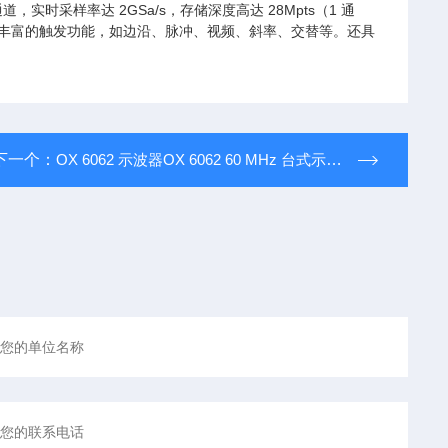
道，实时采样率达 2GSa/s，存储深度高达 28Mpts（1 通
波形。拥有丰富的触发功能，如边沿、脉冲、视频、斜率、交替等。还具
。
下一个：
OX 6062 示波器OX 6062 60 MHz 台式示波器