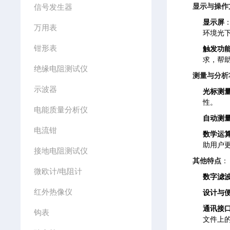
显示与操作
信号发生器
显示屏
万用表
环境光
钳形表
触发功
求，帮
绝缘电阻测试仪
测量与分析
示波器
光标测
性。
电能质量分析仪
自动测
电流钳
数学运
助用户
接地电阻测试仪
其他特点
：
微欧计/电阻计
数字滤
红外热像仪
设计与
通讯接
钩表
文件上的