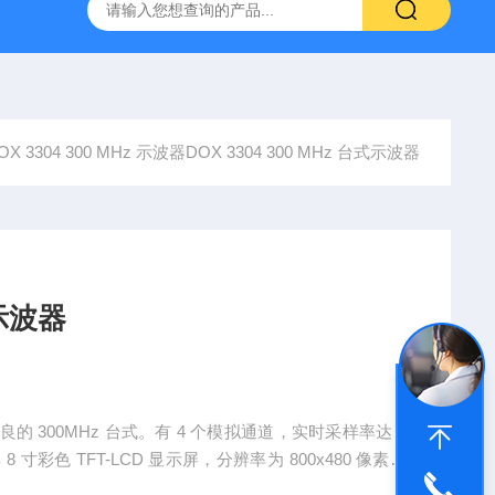
0-M/GL840WV图技GL840存储记录仪/数据采集仪
GL980记
OX 3304 300 MHz 示波器DOX 3304 300 MHz 台式示波器
式示波器
能优良的 300MHz 台式。有 4 个模拟通道，实时采样率达 2
8 寸彩色 TFT-LCD 显示屏，分辨率为 800x480 像素，
边沿、脉冲、视频、斜率、交替等。还具备多种测量和数