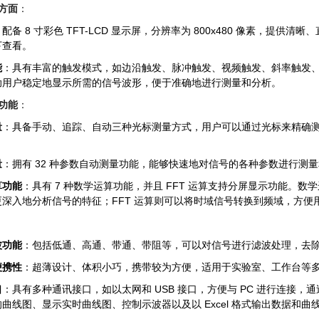
方面
：
：配备 8 寸彩色 TFT-LCD 显示屏，分辨率为 800x480 像素，
下查看。
能
：具有丰富的触发模式，如边沿触发、脉冲触发、视频触发、斜率触发
助用户稳定地显示所需的信号波形，便于准确地进行测量和分析。
功能
：
量
：具备手动、追踪、自动三种光标测量方式，用户可以通过光标来精确
量
：拥有 32 种参数自动测量功能，能够快速地对信号的各种参数进行测
算功能
：具有 7 种数学运算功能，并且 FFT 运算支持分屏显示功能。
更深入地分析信号的特征；FFT 运算则可以将时域信号转换到频域，方便
波功能
：包括低通、高通、带通、带阻等，可以对信号进行滤波处理，去
便携性
：超薄设计、体积小巧，携带较为方便，适用于实验室、工作台等
口
：具有多种通讯接口，如以太网和 USB 接口，方便与 PC 进行连接，通过配套的
曲线图、显示实时曲线图、控制示波器以及以 Excel 格式输出数据和曲