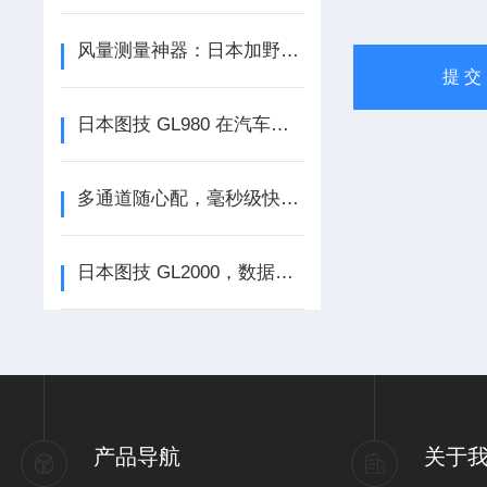
风量测量神器：日本加野Kanomax 6710风量罩揭秘
日本图技 GL980 在汽车行业 VW80000 测试中的神奇应用，你了解多少？
多通道随心配，毫秒级快采集 ——DAQ970A，数据采集全能王！
日本图技 GL2000，数据采集仪里的速度与精度担当！
产品导航
关于