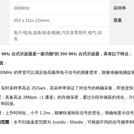
300MHz
采样率
352 x 111x 224mm
重量
电子/电池,道路/轨道/船舶,汽车及零部件,电气,综
合
00 MHz 台式示波器
是一款功能*的 300 MHz 台式示波器，具有以下特点：
面
：
300MHz 的带宽可以满足较高频率电子信号的测量需求，能够准确地捕
：实时采样率高达 2GSa/s，高采样率保证了对信号的精确采集，即使
度
：具备高达 28Mpts（1 通道）的存储深度，通过分段存储器的优化
析和回放。
间
：上升时间短，小于 1.2ns，能够快速响应信号的变化，准确地显示
描范围
：水平扫描速度范围为 1ns/div - 50s/div，可根据不同的
。