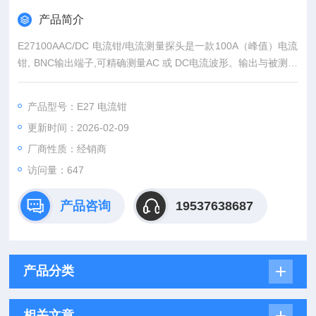
产品简介
E27100AAC/DC 电流钳/电流测量探头是一款100A（峰值）电流
钳, BNC输出端子,可精确测量AC 或 DC电流波形。输出与被测电
流成正比的电压信号mV,直接供示波器显示。手柄面板上的三位
置滑动开关可选择量程和ON/OFF。
产品型号：E27 电流钳
更新时间：2026-02-09
厂商性质：经销商
访问量：647
产品咨询
19537638687
产品分类
相关文章