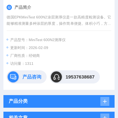
产品简介
德国EPKMiniTest 600N2涂层测厚仪是一款高精度检测设备。它
能够精准测量多种涂层的厚度，操作简单便捷。体积小巧，方便
携带，适用于各种现场作业环境。其采用稳定技术，测量数据精
确、可靠，可广泛应用于汽车制造、机械加工、金属防腐等众多
产品型号：MiniTest 600N2测厚仪
工业领域，能快速有效地对涂层厚度进行无损检测，帮助用户把
更新时间：2026-02-09
控产品质量，是涂层厚度测量的得力工具。
厂商性质：经销商
访问量：1311
产品咨询
19537638687
产品分类
相关文章