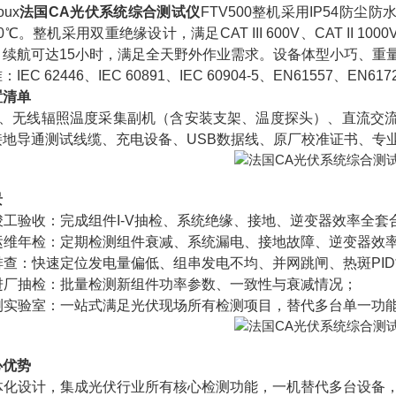
oux
法国CA光伏系统综合测试仪
FTV500
整机采用IP54防尘
50℃。整机采用双重绝缘设计，满足CAT III 600V、CAT I
，续航可达15小时，满足全天野外作业需求。设备体型小巧、重
EC 62446、IEC 60891、IEC 60904-5、EN61557、
置清单
主机、无线辐照温度采集副机（含安装支架、温度探头）、直流交
接地导通测试线缆、充电设备、USB数据线、原厂校准证书、专
景
站竣工验收：完成组件I-V抽检、系统绝缘、接地、逆变器效率全
常运维年检：定期检测组件衰减、系统漏电、接地故障、逆变器效
障排查：快速定位发电量偏低、组串发电不均、并网跳闸、热斑PI
件进厂抽检：批量检测新组件功率参数、一致性与衰减情况；
检测实验室：一站式满足光伏现场所有检测项目，替代多台单一功
心优势
一体化设计，集成光伏行业所有核心检测功能，一机替代多台设备