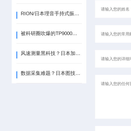
RION/日本理音手持式振动分析仪VA-14的应用场景
被科研圈吹爆的TP9000多路温度记录仪，到底有多神？
风速测量黑科技？日本加野Kanomax 6113 Ser系列来袭！
数据采集难题？日本图技GL260A数据采集仪轻松搞定！