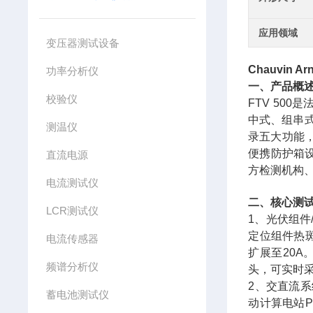
应用领域
变压器测试设备
Chauvin Ar
功率分析仪
一、产品概
校验仪
FTV 50
中式、组串
测温仪
录五大功能
便携防护箱
直流电源
方检测机构
电流测试仪
二、核心测
LCR测试仪
1、光伏组件
定位组件热斑
电流传感器
扩展至20
频谱分析仪
头，可实时
2、交直流
蓄电池测试仪
动计算电站