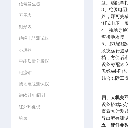
题。适配单
信号发生器
3、绝缘电
万用表
路，即可完成
测试电压，
钳形表
4、接地导
查接地虚接
绝缘电阻测试仪
5、多功能
示波器
系统运行波
档，方便后期
电能质量分析仪
设备标配独
无线Wi-F
电流钳
贴合实际工
接地电阻测试仪
微欧计/电阻计
四、人机交
设备搭载5英
红外热像仪
查看实时测
钩表
导出所有测
五、硬件参