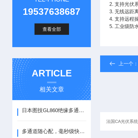
2. 支持光
19537638687
3. 无线远
4. 支持远
5. 工业级
查看全部
上一个
ARTICLE
相关文章
日本图技GL860绝缘多通道数据采集器存储记录仪：性能、应用与行业影响
多通道随心配，毫秒级快采集 ——DAQ970A，数据采集全能王！