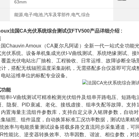
63mm
能源,电子/电池,汽车及零部件,电气,综合
noux
法国CA光伏系统综合测试仪
FTV500产品详细介绍 :
述
0是法国Chauvin Arnoux（CA夏尔凡阿诺）全新一代一站
式光伏系统。设备单机集成光伏I-V曲线测试、系统绝缘测试、
，覆盖光伏电站出厂抽检、工程验收、日常运维、故障诊断全场景
设计，搭配无线辐照温度采集副机，无需搭配多台仪器即可完成
、电站运维单位的标配专业设备。
试功能
/组串I-V曲线测试可精准检测光伏组件及组串开路电压、短路
、隐裂、PID衰减、老化、接线虚接、组串失配等故障。支持1
A。内置海量主流组件参数库，支持自定义录入铭牌参数，自动对
采集辐照、组件温度，自动换算标准工况功率数据，测试结果精
系统效率与电能质量测试设备搭载多路交直流同步采集通道，可
PR性能比、逆变器转换效率、功率因数、谐波、相位参数，对