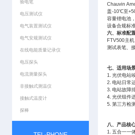
验电笔
Chauvin Arn
盖-10℃至+
电压测试仪
容量锂电池
电气装置测试仪
设备合规标准：I
六、标准配
电气安规测试仪
FTV500
测试表笔、
在线电能质量记录仪
电压探头
七、适用场
电流测量探头
1. 光伏电
2. 电站日
非接触式测温仪
3. 电站故
4. 光伏组
接触式温度计
5. 第三方
探棒
八、产品核
1. 五合一
TEL-PHONE