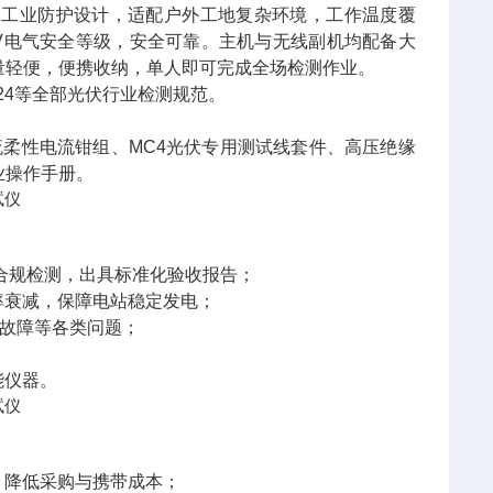
防水工业防护设计，适配户外工地复杂环境，工作温度覆
I 1000V电气安全等级，安全可靠。主机与无线副机均配备大
量轻便，便携收纳，单人即可完成全场检测作业。
EN61724等全部光伏行业检测规范。
流柔性电流钳组、MC4光伏专用测试线套件、高压绝缘
业操作手册。
套合规检测，出具标准化验收报告；
率衰减，保障电站稳定发电；
D故障等各类问题；
能仪器。
，降低采购与携带成本；