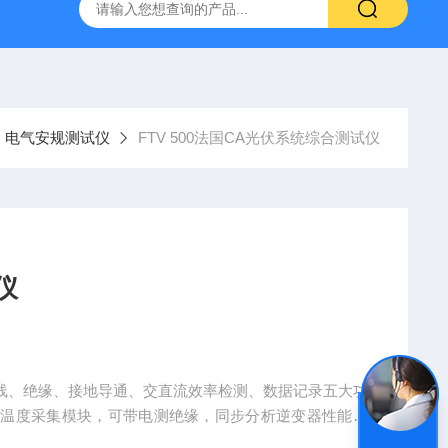
0-M/GL840WV图技GL840存储记录仪/数据采集仪
GL980记
电气安规测试仪
FTV 500法国CA光伏系统综合测试仪
仪
-V 曲线、绝缘、接地导通、交直流效率检测、数据记录五大功
辐照温度采集模块，可带电测绝缘，同步分析逆变器性能，
支持 WiFi 远程操控，一键导出 PDF 检测报告，IP