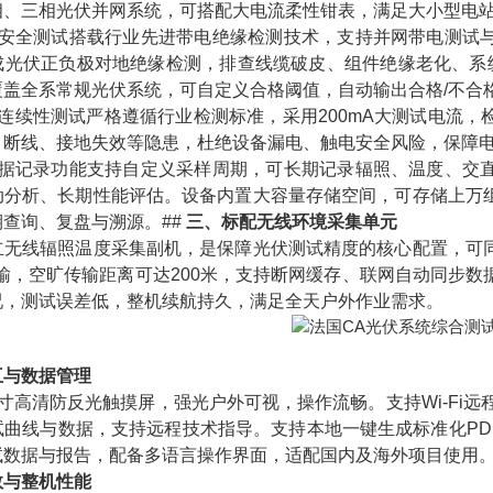
相、三相光伏并网系统，可搭配大电流柔性钳表，满足大小型电
阻安全测试搭载行业先进带电绝缘检测技术，支持并网带电测试
光伏正负极对地绝缘检测，排查线缆破皮、组件绝缘老化、系统漏电
覆盖全系常规光伏系统，可自定义合格阈值，自动输出合格/不合
通连续性测试严格遵循行业检测标准，采用200mA大测试电流
、断线、接地失效等隐患，杜绝设备漏电、触电安全风险，保障
数据记录功能支持自定义采样周期，可长期记录辐照、温度、交
动分析、长期性能评估。设备内置大容量存储空间，可存储上万
查询、复盘与溯源。##
三、标配无线环境采集单元
立无线辐照温度采集副机，是保障光伏测试精度的核心配置，可
i传输，空旷传输距离可达200米，支持断网缓存、联网自动同
况，测试误差低，整机续航持久，满足全天户外作业需求。
互与数据管理
寸高清防反光触摸屏，强光户外可视，操作流畅。支持Wi-Fi
试曲线与数据，支持远程技术指导。支持本地一键生成标准化PD
试数据与报告，配备多语言操作界面，适配国内及海外项目使用
数与整机性能