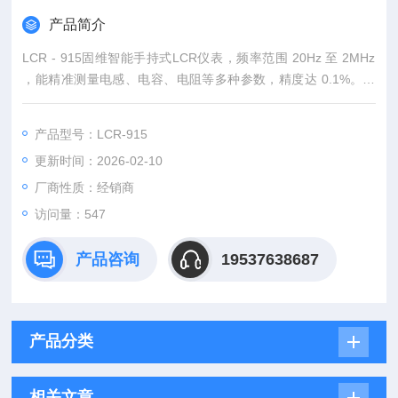
产品简介
LCR - 915固维智能手持式LCR仪表，频率范围 20Hz 至 2MHz
，能精准测量电感、电容、电阻等多种参数，精度达 0.1%。具
备智能自动量程切换与自动归零功能，操作便捷。内置可存 100
0 组数据的大容量存储器，支持 USB 传输与远程控制。外壳坚
产品型号：LCR-915
固抗冲击，设计紧凑便携。高分辨率 LCD 屏搭配简洁操作界
更新时间：2026-02-10
面，无论是维修现场还是实验室，都能高效完成元件测量 。
厂商性质：经销商
访问量：547
产品咨询
19537638687
产品分类
相关文章