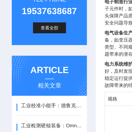
电子制造行
19537638687
子元件时，
头保障产品
安全问题导
查看全部
电气设备生
备，如变压器
类型、不同
题带来的潜
电力系统维
ARTICLE
好，及时发
稳定运行提
相关文章
故障带来的
规格
工业校准小能手：德鲁克UPS4E回路校验仪揭秘
工业检测硬核装备：OmniScan X3 64相控阵探伤仪从技术突破到行业应用新范式