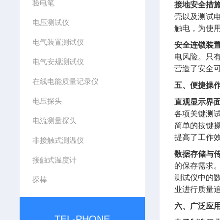
验电笔
接地安全措
壳以及测试
电压测试仪
触电，为使
电气装置测试仪
安全连锁装
电风险。只
电气安规测试仪
营造了安全
在线电能质量记录仪
五、便捷操
电压探头
直观显示界
各项关键测
电流测量探头
简单的按键
提高了工作
非接触式测温仪
数据存储与
接触式温度计
的保存需求。
测试仪中的
探棒
业进行质量
六、广泛应
TEL-PHONE