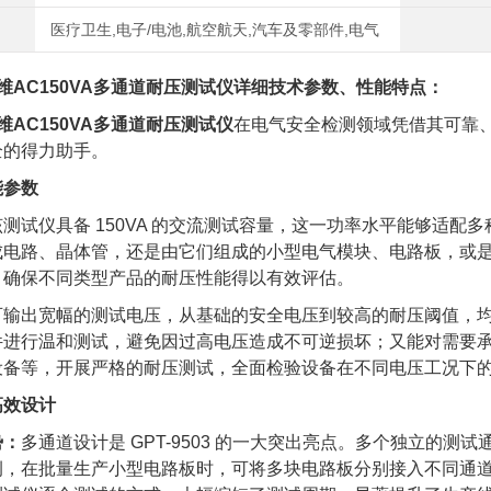
医疗卫生,电子/电池,航空航天,汽车及零部件,电气
03固维AC150VA多通道耐压测试仪详细技术参数、性能特点：
维AC150VA多通道耐压测试仪
在电气安全检测领域凭借其可靠
全的得力助手。
能参数
该测试仪具备 150VA 的交流测试容量，这一功率水平能够适
成电路、晶体管，还是由它们组成的小型电气模块、电路板，或
，确保不同类型产品的耐压性能得以有效评估。
可输出宽幅的测试电压，从基础的安全电压到较高的耐压阈值，
件进行温和测试，避免因过高电压造成不可逆损坏；又能对需要
设备等，开展严格的耐压测试，全面检验设备在不同电压工况下
高效设计
势：
多通道设计是 GPT-9503 的一大突出亮点。多个独立的
例，在批量生产小型电路板时，可将多块电路板分别接入不同通