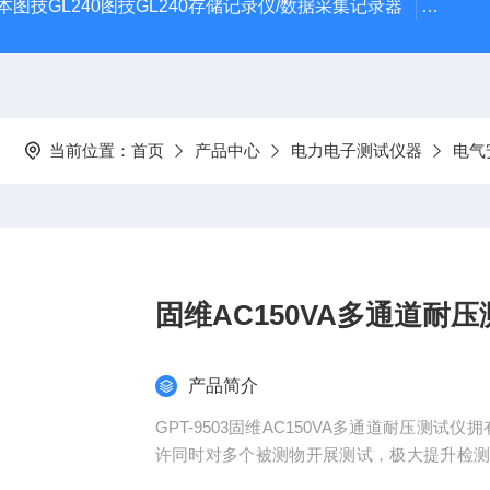
本图技GL240图技GL240存储记录仪/数据采集记录器
GL84
当前位置：
首页
产品中心
电力电子测试仪器
电气
固维AC150VA多通道耐
产品简介
GPT-9503固维AC150VA多通道耐压测试
许同时对多个被测物开展测试，极大提升检
电压测量技术，能精准设定与监测电压。具