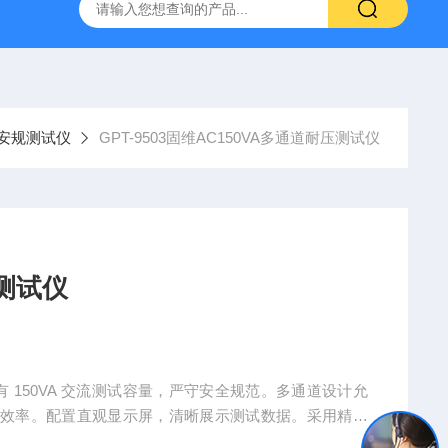
0-M/GL840WV图技GL840存储记录仪/数据采集仪
GL980记
安规测试仪
GPT-9503固维AC150VA多通道耐压测试仪
压测试仪
仪拥有 150VA 交流测试容量，严守安全规范。多通道设计允
测效率。配置直观显示屏，清晰展示测试数据。采用精准
备过流保护等多重安全功能，保障测试安全。接口丰富，