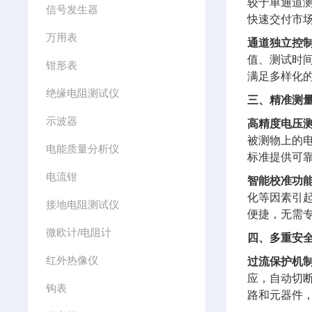
较于单通道
信号发生器
快速交付市
万用表
通道独立控
值、测试时间
钳形表
满足多样化
绝缘电阻测试仪
三、精准测
示波器
高精度电压
被测物上的
电能质量分析仪
标准提供可
电流钳
智能校准功
化等因素引
接地电阻测试仪
便捷，无需
微欧计/电阻计
四、多重安
红外热像仪
过流保护机
应，自动切
钩表
路和元器件