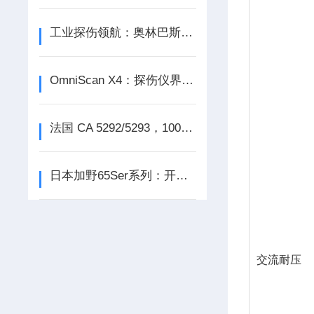
工业探伤领航：奥林巴斯OmniScan X3如何重新定义缺陷检测
OmniScan X4：探伤仪界的“六边形战士”
法国 CA 5292/5293，1000V 200kHz TRMS 精准至微，彩色图形尽显数据真相
日本加野65Ser系列：开启环境监测新时代，探索环境测试的无限可能
交流耐压