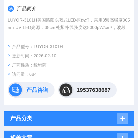
产品简介
LUYOR-3101H美国路阳头盔式LED探伤灯，采用3颗高强度365
nm UV LED光源，38cm处紫外线强度达8000μW/cm²，波段范
围360-370nm，无UVB和UVC。头盔式设计解放双手，可调照射
角度，电池供电，轻便小巧，瞬间启动无需预热。适用于荧光磁
产品型号：LUYOR-3101H
粉探伤、渗透探伤、污染检测等领域，标配紫外线防护眼镜和手
更新时间：2026-02-10
提箱，满足国家探伤标准。
厂商性质：经销商
访问量：684
产品咨询
19537638687
产品分类
相关文章