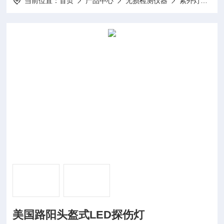
当前位置：
首页
产品中心
无损检测仪器
紫外灯
LU
美国路阳头盔式LED探伤灯