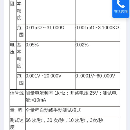
阻
本
精
电话咨询
度
范
0.01mΩ ~ 31.000Ω
0.001mΩ ~3.1000KΩ
围
电
基
0.05%
0.02%
压
本
精
度
范
0.001V ~20.000V
0 .0001V~60 .000V
围
信号源
测量电流频率:1kHz；开路电压:25V；测试电
流:<10mA
量 程
全量程自动或手动测试模式
测试速
66 次/秒，30 次/秒，10 次/秒，3次/秒
度