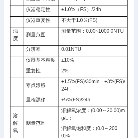
仪器稳定性
±1.0%（FS）/24h
仪器重复性
不大于1.0％(FS)
浊
测量范围：0.00~1000.0NTU
测量范围
度
分辨率
0.01NTU
仪器基本
精度
±10%
重复性
2%
±1.5%(FS)/30min；±3%(FS)/
零点漂移
24h
量程漂移
±5%(FS)/24h
溶解氧浓度：(0.00～20.00)m
溶
g/L；
解
测量范围
溶解氧饱和度：(0.0～200.
氧
0)%