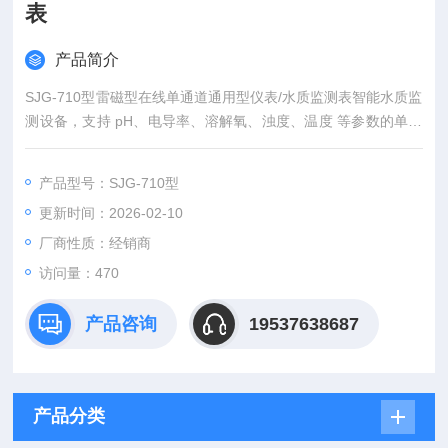
表
产品简介
SJG-710型雷磁型在线单通道通用型仪表/水质监测表智能水质监
测设备，支持 pH、电导率、溶解氧、浊度、温度 等参数的单项
检测（需选配对应传感器）。 7寸彩色触摸屏，操作简便，支持
RS-485、4~20mA、USB 数据接口，具备自动报警、断电保护
产品型号：SJG-710型
功能。测量精度高，如 pH误差±0.05，溶解氧误差±0.3 mg/L，
更新时间：2026-02-10
用于环保、水务、工业等领域。可选配 流通池适应不同安装需
求。
厂商性质：经销商
访问量：470
产品咨询
19537638687
产品分类