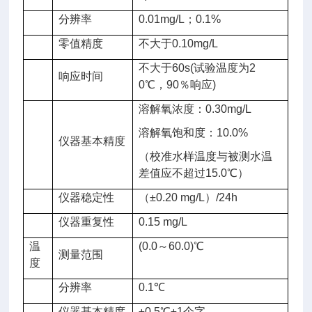
分辨率
0.01mg/L；0.1%
零值
精度
不大于0.10mg/L
不大于60s(试验温度为2
响应时间
0℃，90％响应)
溶解氧浓度：0.30mg/L
溶解氧饱和度：10.0%
仪器基本
精度
（校准水样温度与被测水温
差值应不超过15.0℃）
仪器稳定性
（±0.20 mg/L）/24h
仪器重复性
0.15 mg/L
温
(0.0～60.0)℃
测量范围
度
分辨率
0.1℃
仪器基本
精度
±0.5℃±1个字