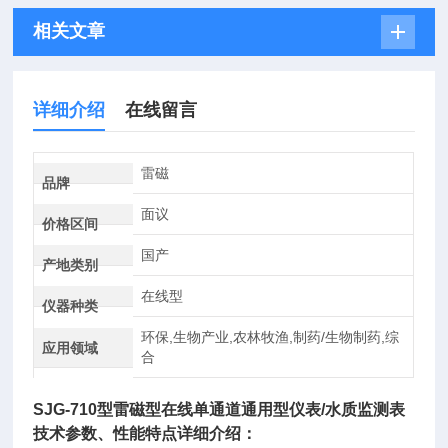
相关文章
详细介绍
在线留言
雷磁
品牌
面议
价格区间
国产
产地类别
在线型
仪器种类
环保,生物产业,农林牧渔,制药/生物制药,综
应用领域
合
SJG-710型
雷磁型在线单通道通用型仪表/水质监测表
技术参数、性能特点详细介绍：