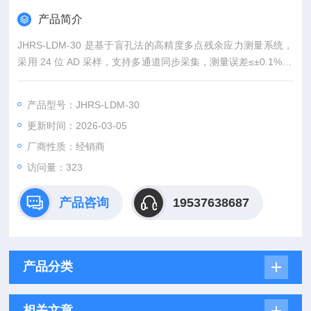
产品简介
JHRS-LDM-30 是基于盲孔法的高精度多点残余应力测量系统，
采用 24 位 AD 采样，支持多通道同步采集，测量误差≤±0.1%±1
με，分辨率 0.1MPa，适配 120Ω 应变片。可灵活配置测点数
量，自动计算主应力与方向，稳定度高、温漂小，适用于焊接、
产品型号：JHRS-LDM-30
铸造、机加工、热处理等工件的应力分布测试。广泛用于钢结
更新时间：2026-03-05
构、压力容器、航空航天、轨道交通等领域，为工艺优化与质量
安全提供可靠数据支撑。
厂商性质：经销商
访问量：323
产品咨询
19537638687
产品分类
相关文章