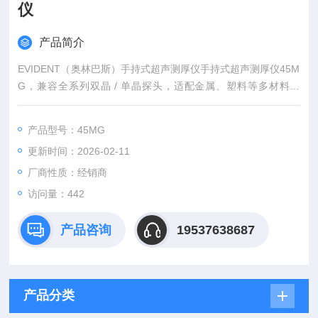
仪
产品简介
EVIDENT（奥林巴斯）手持式超声测厚仪手持式超声测厚仪45M
G，兼容全系列双晶 / 单晶探头，适配金属、塑料等多材料测
厚。穿透涂层技术无需除漆，回波到回波功能精准测基材厚度。I
P67 防护 + 抗冲击设计，胜任恶劣环境。彩色屏室内外清晰可
产品型号：45MG
见，可选数据记录仪存 47.5 万读数，USB 导出数据。锂电续航
更新时间：2026-02-11
36 小时，广泛用于制造业、航空等领域无损检测。
厂商性质：经销商
访问量：442
产品咨询
19537638687
产品分类