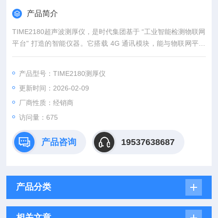
产品简介
TIME2180超声波测厚仪，是时代集团基于 “工业智能检测物联网
平台" 打造的智能仪器。它搭载 4G 通讯模块，能与物联网平台
无缝对接。2.4 英寸彩色液晶显示屏，亮度可调节，读数清晰。
适配多种双晶探头，具备识别与自校准功能。拥有发射 - 回波等
产品型号：TIME2180测厚仪
多种测量模式，支持穿越涂层测量。还能动态补偿误差，每秒最
更新时间：2026-02-09
快测量 20 次，可存 50000 个测量值，兼具在线升级与 USB 通
讯供电功能 。
厂商性质：经销商
访问量：675
产品咨询
19537638687
产品分类
相关文章