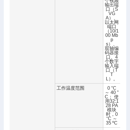
个视频
输出端
口（S
VG
A）、
以太网
端口
（10/1
00 Mb
p
s）、
双轴编
码器接
口、4
个数字
输入端
口（T
T
L）。
工作温度范围
0 °C
～ 40 °
C； 使
用32:1
28 PA
模块
时，0
°C ～
35 ºC