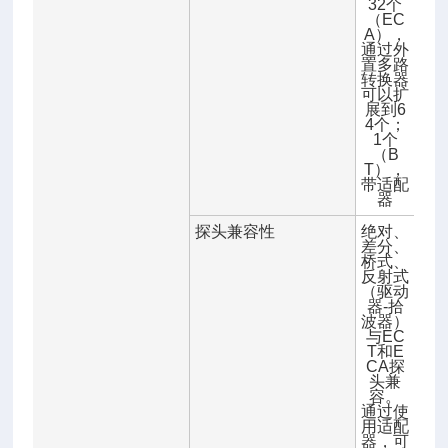
32个
（EC
A），
通过外
置多路
转换器
可以扩
展到6
4个；
1个
（B
T），
带适配
器
探头兼容性
绝对、
差分、
桥式、
反射式
（驱动
器-拾
波器）
与EC
T和E
CA探
头兼
容。
通过使
用适配
器，可