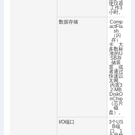
使仪器
工作3
小时。
数据存储
Comp
actFla
sh
（闪
存）
卡、大
多数标
准的U
SB存
储装
置，或
者通过
快速以
太网、
内置3
2-MB
DiskO
nChip
（芯片
磁
盘）。
I/O端口
3个US
B端
口、1