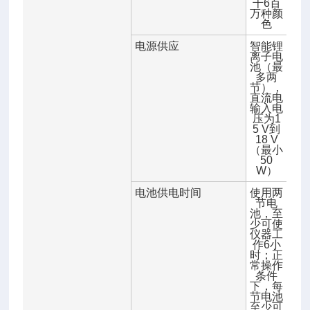
千6百
万种颜
色
电源供应
智能锂
离子电
池（最
多两
节），
直流电
输入电
压为1
5 V到
18 V
（最小
50
W）
电池供电时间
使用两
节电
池，至
少可使
仪器工
作6小
时；正
常操作
条件
下，每
节电池
至少可