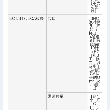
（不含
适配
器）
ECT/BT和ECA模块
接口
BNC
绝对探
头（E
CT）
接口、
4通道
通用Fi
scher
19针
（EC
T和B
T）接
口，以
及用于
连接E
CA探
头的O
mniSc
an接
口
通道数量
1到4
个（E
C
T）；