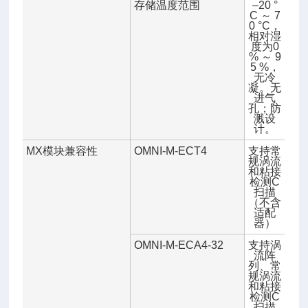
存储温度范围
–20 °
C ～ 7
0 °C，
相对湿
度为0
% ～ 9
5 %，
无冷
凝。无
进气
孔；防
溅设
计。
MX模块兼容性
OMNI-M-ECT4
支持常
规涡流
和粘接
检测C
扫描
（不含
适配
器）
OMNI-M-ECA4-32
支持涡
流阵
列、常
规涡流
和粘接
检测C
扫描