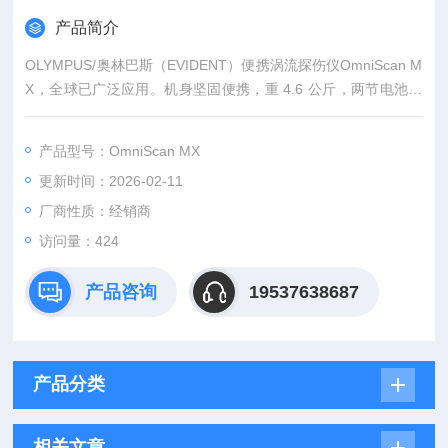
产品简介
OLYMPUS/奥林巴斯（EVIDENT）便携涡流探伤仪OmniScan M
X，全球已广泛应用。机身坚固便携，重 4.6 公斤，两节电池续
航达 6 小时，适配恶劣环境。配备 8.4 英寸高清彩屏，支持鼠标
操作，界面直观。可选两种模块，兼容涡流、涡流阵列及粘接检
产品型号：OmniScan MX
测技术，覆盖多场景金属与复合材料缺陷检测需求。
更新时间：2026-02-11
厂商性质：经销商
访问量：424
产品咨询
19537638687
产品分类
相关文章