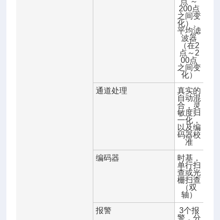
点 ～
200点
之间变
化）、
平均滤
波器
（在2
点～2
00点
之间变
化）
通道处理
真实的
自动混
合，灵
敏度归
一化，
以及编
码器校
准
编码器
时基，
单行扫
查或光
栅扫查
（双
轴）
报警
3个报
警，分