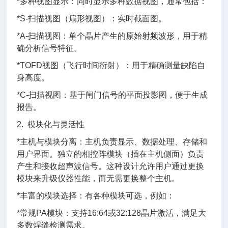
*多种视图显示：同时显示多种数据视图，通常包括：
*S-扫描视图（扇形视图）：实时截面图。
*A-扫描视图：单个晶片产生的原始射频波形，用于精
确分析信号特征。
*TOFD视图（飞行时间衍射）：用于精确测量缺陷自
身高度。
*C-扫描视图：基于闸门信号的平面投影图，便于生成
报告。
2. 模块化与灵活性
*主机与模块分离：主机负责显示、数据处理、存储和
用户界面。独立的相控阵模块（插在主机侧面）负责
产生和接收超声波信号。这种设计允许用户通过更换
模块来升级仪器性能，而无需更换整个主机。
*丰富的模块选择：有各种模块可选，例如：
*常规PA模块：支持16:64或32:128晶片激活，满足大
多数焊缝检测需求。