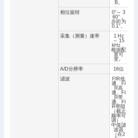
B。
相位旋转
0°～ 3
60°，
步距为
0.1°。
采集（测量）速率
1 Hz
～ 15
kHz，
根据配
置可
变。
A/D分辨率
16位
滤波
FIR低
通、FI
R高
通、FI
R带
通、FI
R带阻
（截止
频率可
调）、
中值滤
波器
（在2