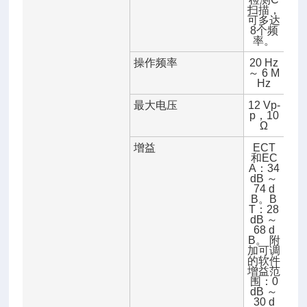
扫描，
可多达
8个频
率。
操作频率
20 Hz
～ 6 M
Hz
最大电压
12 Vp-
p，10
Ω
增益
ECT
和EC
A：34
dB ～
74 d
B。B
T：28
dB ～
68 d
B。 附
加可调
的软件
增益范
围：0
dB ～
30 d