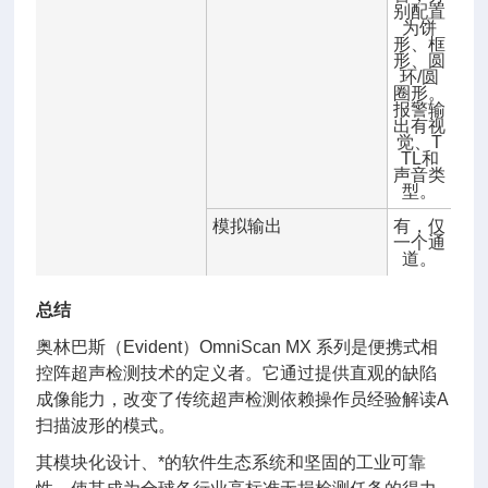
别配置
为饼
形、框
形、圆
环/圆
圈形。
报警输
出有视
觉、T
TL和
声音类
型。
模拟输出
有，仅
一个通
道。
总结
奥林巴斯（Evident）OmniScan MX 系列是便携式相
控阵超声检测技术的定义者。它通过提供直观的缺陷
成像能力，改变了传统超声检测依赖操作员经验解读A
扫描波形的模式。
其模块化设计、*的软件生态系统和坚固的工业可靠