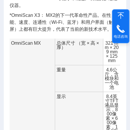
仪器。
*OmniScan X3： MX2的下一代革命性产品。在性
能、速度、连通性（Wi-Fi、蓝牙）和用户界面（触摸
屏）上都有巨大提升，代表了当前的新技术水平。
电话咨询
OmniScan MX
总体尺寸 （宽 × 高 ×
321 m
厚）
m × 20
9 mm
× 125
mm
重量
4.6公
斤，含
模块和
一个电
池
显示
8.4英
寸TFT
液晶显
示，8
00像
素 × 6
00像
素，1