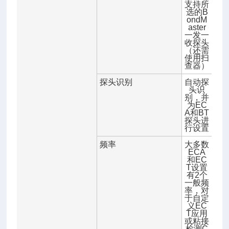
支持所
选的B
ondM
aster
一发一
收探头
（还需
使用扫
查器）
探头识别
自动探
头识
别，并
为EC
A和BT
探头进
行设置
频率
大多数
ECA
和EC
T设置
有2个
一般频
率，对
于自定
义EC
T应用
或粘接
检测C